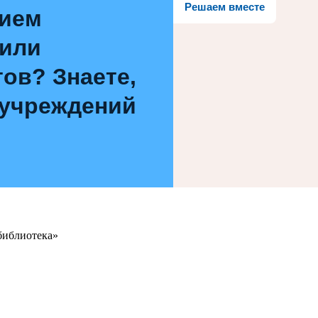
Решаем вместе
нием
 или
ов? Знаете,
 учреждений
библиотека»