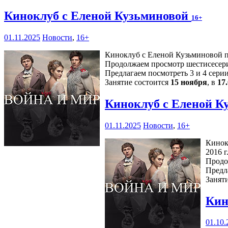
Киноклуб с Еленой Кузьминовой
16+
01.11.2025
Новости
,
16+
Киноклуб с Еленой Кузьминовой пр
Продолжаем просмотр шестисесери
Предлагаем посмотреть 3 и 4 серии
Занятие состоится
15 ноября
, в
17
Киноклуб с Еленой К
01.11.2025
Новости
,
16+
Кинок
2016 г.
Продо
Предл
Занят
Кин
01.10.