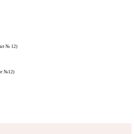
зал № 12)
ле №12)