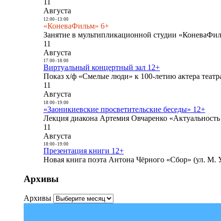
11
Августа
12:00
-
13:00
«КоневаФильм» 6+
Занятие в мультипликационной студии «КоневаФиль
11
Августа
17:00
-
18:00
Виртуальный концертный зал 12+
Показ х/ф «Смелые люди» к 100-летию актера театра
11
Августа
18:00
-
19:00
«Заоникиевские просветительские беседы» 12+
Лекция диакона Артемия Овчаренко «Актуальность 
11
Августа
18:00
-
19:00
Презентация книги 12+
Новая книга поэта Антона Чёрного «Сбор» (ул. М. У
Архивы
Архивы