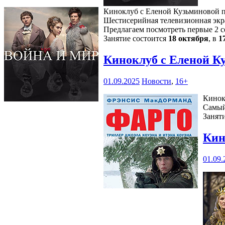
Киноклуб с Еленой Кузьминовой пр
Шестисерийная телевизионная экра
Предлагаем посмотреть первые 2 с
Занятие состоится
18 октября
, в
1
Киноклуб с Еленой К
01.09.2025
Новости
,
16+
Кинок
Самый
Занят
Кин
01.09.