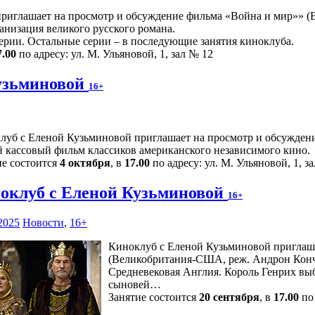
иглашает на просмотр и обсуждение фильма «Война и мир»» (Ве
низация великого русского романа.
ерии. Остальные серии – в последующие занятия киноклуба.
7.00
по адресу: ул. М. Ульяновой, 1, зал № 12
узьминовой
16+
луб с Еленой Кузьминовой приглашает на просмотр и обсуждени
 кассовый фильм классиков американского независимого кино.
ие состоится
4 октября
, в
17.00
по адресу: ул. М. Ульяновой, 1, з
оклуб с Еленой Кузьминовой
16+
2025
Новости
,
16+
Киноклуб с Еленой Кузьминовой приглаш
(Великобритания-США, реж. Андрон Конча
Средневековая Англия. Король Генрих выб
сыновей…
Занятие состоится
20 сентября
, в
17.00
по 