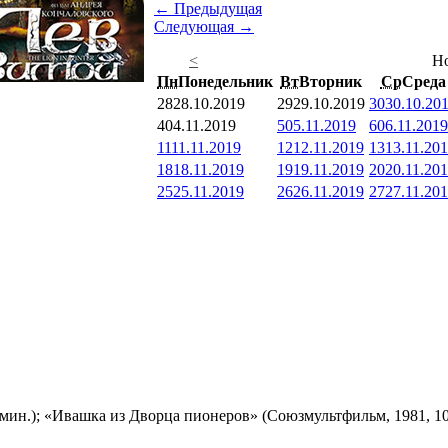
← Предыдущая
Следующая →
<
Но
Пн
Понедельник
Вт
Вторник
Ср
Среда
28
28.10.2019
29
29.10.2019
30
30.10.20
4
04.11.2019
5
05.11.2019
6
06.11.2019
11
11.11.2019
12
12.11.2019
13
13.11.20
18
18.11.2019
19
19.11.2019
20
20.11.20
25
25.11.2019
26
26.11.2019
27
27.11.20
мин.); «Ивашка из Дворца пионеров» (Союзмультфильм, 1981, 10