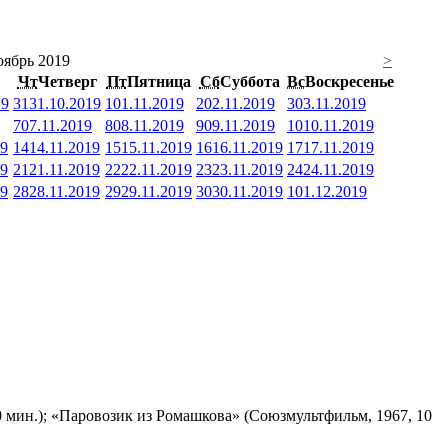
ябрь 2019
>
Чт
Четверг
Пт
Пятница
Сб
Суббота
Вс
Воскресенье
19
31
31.10.2019
1
01.11.2019
2
02.11.2019
3
03.11.2019
7
07.11.2019
8
08.11.2019
9
09.11.2019
10
10.11.2019
19
14
14.11.2019
15
15.11.2019
16
16.11.2019
17
17.11.2019
19
21
21.11.2019
22
22.11.2019
23
23.11.2019
24
24.11.2019
19
28
28.11.2019
29
29.11.2019
30
30.11.2019
1
01.12.2019
 мин.); «Паровозик из Ромашкова» (Союзмультфильм, 1967, 10