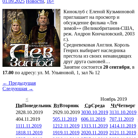
01.09.2025
Новости
,
16+
Киноклуб с Еленой Кузьминовой
приглашает на просмотр и
обсуждение фильма «Лев
зимой»» (Великобритания-США,
реж. Андрон Кончаловский, 2003
г.).
Средневековая Англия. Король
Генрих выбирает наследника
престола из своих ненавидящих
друг друга сыновей…
Занятие состоится
20 сентября
, в
17.00
по адресу: ул. М. Ульяновой, 1, зал № 12
← Предыдущая
Следующая →
<
Ноябрь 2019
Пн
Понедельник
Вт
Вторник
Ср
Среда
Чт
Четверг
28
28.10.2019
29
29.10.2019
30
30.10.2019
31
31.10.2019
4
04.11.2019
5
05.11.2019
6
06.11.2019
7
07.11.2019
11
11.11.2019
12
12.11.2019
13
13.11.2019
14
14.11.2019
18
18.11.2019
19
19.11.2019
20
20.11.2019
21
21.11.2019