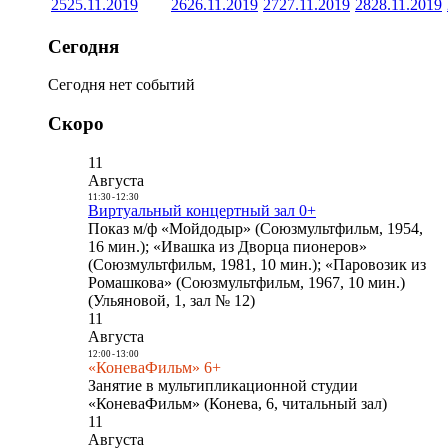
25
25.11.2019
26
26.11.2019
27
27.11.2019
28
28.11.2019
Сегодня
Сегодня нет событий
Скоро
11
Августа
11:30
-
12:30
Виртуальный концертный зал 0+
Показ м/ф «Мойдодыр» (Союзмультфильм, 1954,
16 мин.); «Ивашка из Дворца пионеров»
(Союзмультфильм, 1981, 10 мин.); «Паровозик из
Ромашкова» (Союзмультфильм, 1967, 10 мин.)
(Ульяновой, 1, зал № 12)
11
Августа
12:00
-
13:00
«КоневаФильм» 6+
Занятие в мультипликационной студии
«КоневаФильм» (Конева, 6, читальный зал)
11
Августа