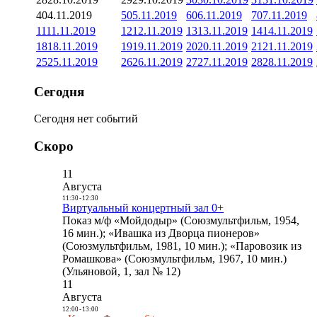
4
04.11.2019
5
05.11.2019
6
06.11.2019
7
07.11.2019
11
11.11.2019
12
12.11.2019
13
13.11.2019
14
14.11.2019
18
18.11.2019
19
19.11.2019
20
20.11.2019
21
21.11.2019
25
25.11.2019
26
26.11.2019
27
27.11.2019
28
28.11.2019
Сегодня
Сегодня нет событий
Скоро
11
Августа
11:30
-
12:30
Виртуальный концертный зал 0+
Показ м/ф «Мойдодыр» (Союзмультфильм, 1954,
16 мин.); «Ивашка из Дворца пионеров»
(Союзмультфильм, 1981, 10 мин.); «Паровозик из
Ромашкова» (Союзмультфильм, 1967, 10 мин.)
(Ульяновой, 1, зал № 12)
11
Августа
12:00
-
13:00