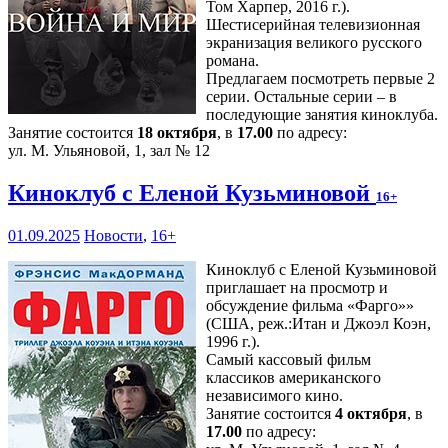
Том Харпер, 2016 г.).
Шестисерийная телевизионная
экранизация великого русского
романа.
Предлагаем посмотреть первые 2
серии. Остальные серии – в
последующие занятия киноклуба.
Занятие состоится
18 октября
, в
17.00
по адресу:
ул. М. Ульяновой, 1, зал № 12
Киноклуб с Еленой Кузьминовой
16+
01.09.2025
Новости
,
16+
Киноклуб с Еленой Кузьминовой
приглашает на просмотр и
обсуждение фильма «Фарго»»
(США, реж.:Итан и Джоэл Коэн,
1996 г.).
Самый кассовый фильм
классиков американского
независимого кино.
Занятие состоится
4 октября
, в
17.00
по адресу: