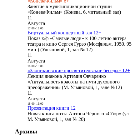
«КоневаФильм» 6+
Занятие в мультипликационной студии
«КоневаФильм» (Конева, 6, читальный зал)
11
Августа
17:00
-
18:00
Виртуальный концертный зал 12+
Показ х/ф «Смелые люди» к 100-летию актера
театра и кино Сергея Гурзо (Мосфильм, 1950, 95
мин.) (Ульяновой, 1, зал № 12)
11
Августа
18:00
-
19:00
«Заоникиевские просветительские беседы» 12+
Лекция диакона Артемия Овчаренко
«Актуальность красоты на пути духовного
преображения» (М. Ульяновой, 1, зале №12)
11
Августа
18:00
-
19:00
Презентация книги 12+
Новая книга поэта Антона Чёрного «Сбор» (ул.
М. Ульяновой, 1, зал № 20)
Архивы