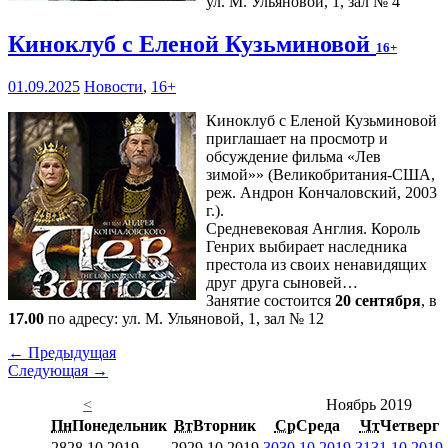
ул. М. Ульяновой, 1, зал № 4
Киноклуб с Еленой Кузьминовой
16+
01.09.2025
Новости
,
16+
Киноклуб с Еленой Кузьминовой
приглашает на просмотр и
обсуждение фильма «Лев
зимой»» (Великобритания-США,
реж. Андрон Кончаловский, 2003
г.).
Средневековая Англия. Король
Генрих выбирает наследника
престола из своих ненавидящих
друг друга сыновей…
Занятие состоится
20 сентября
, в
17.00
по адресу: ул. М. Ульяновой, 1, зал № 12
← Предыдущая
Следующая →
<
Ноябрь 2019
Пн
Понедельник
Вт
Вторник
Ср
Среда
Чт
Четверг
28
28.10.2019
29
29.10.2019
30
30.10.2019
31
31.10.2019