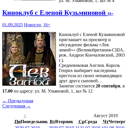
ул. М. Ульяновой, 1, зал № 4
Киноклуб с Еленой Кузьминовой
16+
01.09.2025
Новости
,
16+
Киноклуб с Еленой Кузьминовой
приглашает на просмотр и
обсуждение фильма «Лев
зимой»» (Великобритания-США,
реж. Андрон Кончаловский, 2003
г.).
Средневековая Англия. Король
Генрих выбирает наследника
престола из своих ненавидящих
друг друга сыновей…
Занятие состоится
20 сентября
, в
17.00
по адресу: ул. М. Ульяновой, 1, зал № 12
← Предыдущая
Следующая →
<
Август 2019
Пн
Понедельник
Вт
Вторник
Ср
Среда
Чт
Четверг
29
29.07.2019
30
30.07.2019
31
31.07.2019
1
01.08.2019