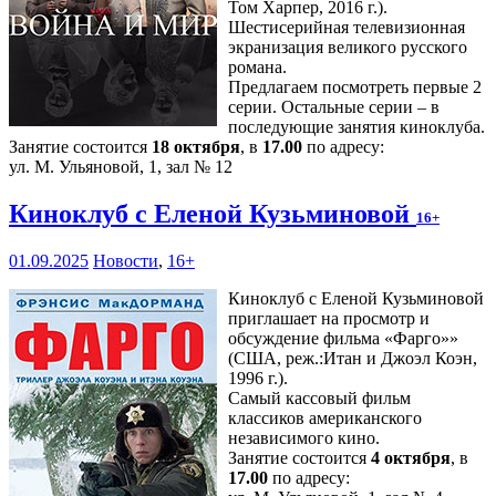
Том Харпер, 2016 г.).
Шестисерийная телевизионная
экранизация великого русского
романа.
Предлагаем посмотреть первые 2
серии. Остальные серии – в
последующие занятия киноклуба.
Занятие состоится
18 октября
, в
17.00
по адресу:
ул. М. Ульяновой, 1, зал № 12
Киноклуб с Еленой Кузьминовой
16+
01.09.2025
Новости
,
16+
Киноклуб с Еленой Кузьминовой
приглашает на просмотр и
обсуждение фильма «Фарго»»
(США, реж.:Итан и Джоэл Коэн,
1996 г.).
Самый кассовый фильм
классиков американского
независимого кино.
Занятие состоится
4 октября
, в
17.00
по адресу: