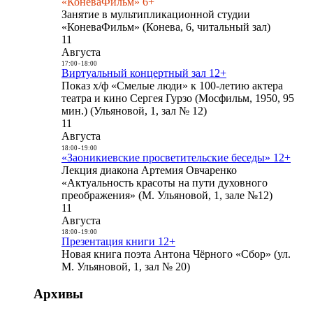
«КоневаФильм» 6+
Занятие в мультипликационной студии
«КоневаФильм» (Конева, 6, читальный зал)
11
Августа
17:00
-
18:00
Виртуальный концертный зал 12+
Показ х/ф «Смелые люди» к 100-летию актера
театра и кино Сергея Гурзо (Мосфильм, 1950, 95
мин.) (Ульяновой, 1, зал № 12)
11
Августа
18:00
-
19:00
«Заоникиевские просветительские беседы» 12+
Лекция диакона Артемия Овчаренко
«Актуальность красоты на пути духовного
преображения» (М. Ульяновой, 1, зале №12)
11
Августа
18:00
-
19:00
Презентация книги 12+
Новая книга поэта Антона Чёрного «Сбор» (ул.
М. Ульяновой, 1, зал № 20)
Архивы