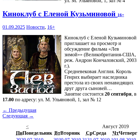
ул. М. Ульяновой, 1, зал № 4
Киноклуб с Еленой Кузьминовой
16+
01.09.2025
Новости
,
16+
Киноклуб с Еленой Кузьминовой
приглашает на просмотр и
обсуждение фильма «Лев
зимой»» (Великобритания-США,
реж. Андрон Кончаловский, 2003
г.).
Средневековая Англия. Король
Генрих выбирает наследника
престола из своих ненавидящих
друг друга сыновей…
Занятие состоится
20 сентября
, в
17.00
по адресу: ул. М. Ульяновой, 1, зал № 12
← Предыдущая
Следующая →
<
Август 2019
Пн
Понедельник
Вт
Вторник
Ср
Среда
Чт
Четверг
29
29.07.2019
30
30.07.2019
31
31.07.2019
1
01.08.2019