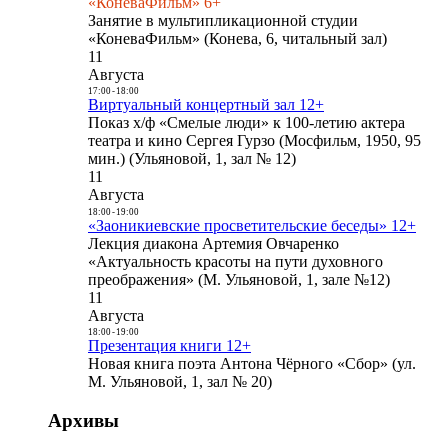
«КоневаФильм» 6+
Занятие в мультипликационной студии
«КоневаФильм» (Конева, 6, читальный зал)
11
Августа
17:00
-
18:00
Виртуальный концертный зал 12+
Показ х/ф «Смелые люди» к 100-летию актера
театра и кино Сергея Гурзо (Мосфильм, 1950, 95
мин.) (Ульяновой, 1, зал № 12)
11
Августа
18:00
-
19:00
«Заоникиевские просветительские беседы» 12+
Лекция диакона Артемия Овчаренко
«Актуальность красоты на пути духовного
преображения» (М. Ульяновой, 1, зале №12)
11
Августа
18:00
-
19:00
Презентация книги 12+
Новая книга поэта Антона Чёрного «Сбор» (ул.
М. Ульяновой, 1, зал № 20)
Архивы