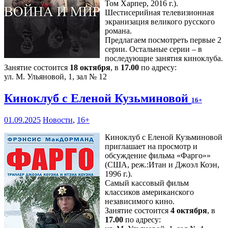
Том Харпер, 2016 г.).
Шестисерийная телевизионная
экранизация великого русского
романа.
Предлагаем посмотреть первые 2
серии. Остальные серии – в
последующие занятия киноклуба.
Занятие состоится
18 октября
, в
17.00
по адресу:
ул. М. Ульяновой, 1, зал № 12
Киноклуб с Еленой Кузьминовой
16+
01.09.2025
Новости
,
16+
Киноклуб с Еленой Кузьминовой
приглашает на просмотр и
обсуждение фильма «Фарго»»
(США, реж.:Итан и Джоэл Коэн,
1996 г.).
Самый кассовый фильм
классиков американского
независимого кино.
Занятие состоится
4 октября
, в
17.00
по адресу: