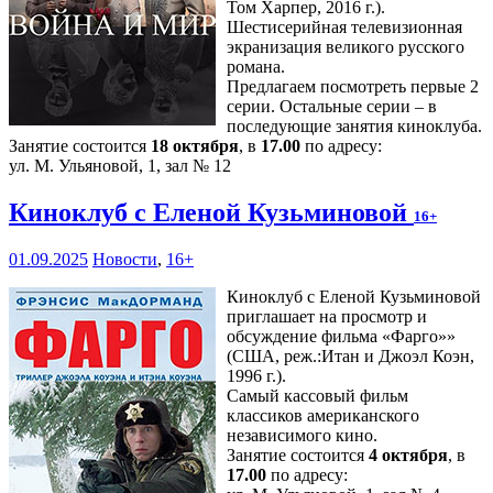
Том Харпер, 2016 г.).
Шестисерийная телевизионная
экранизация великого русского
романа.
Предлагаем посмотреть первые 2
серии. Остальные серии – в
последующие занятия киноклуба.
Занятие состоится
18 октября
, в
17.00
по адресу:
ул. М. Ульяновой, 1, зал № 12
Киноклуб с Еленой Кузьминовой
16+
01.09.2025
Новости
,
16+
Киноклуб с Еленой Кузьминовой
приглашает на просмотр и
обсуждение фильма «Фарго»»
(США, реж.:Итан и Джоэл Коэн,
1996 г.).
Самый кассовый фильм
классиков американского
независимого кино.
Занятие состоится
4 октября
, в
17.00
по адресу: