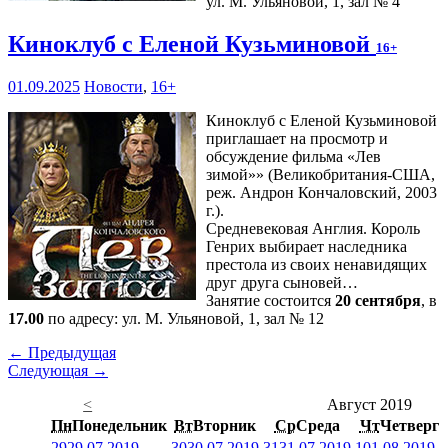
ул. М. Ульяновой, 1, зал № 4
Киноклуб с Еленой Кузьминовой
16+
01.09.2025
Новости
,
16+
Киноклуб с Еленой Кузьминовой
приглашает на просмотр и
обсуждение фильма «Лев
зимой»» (Великобритания-США,
реж. Андрон Кончаловский, 2003
г.).
Средневековая Англия. Король
Генрих выбирает наследника
престола из своих ненавидящих
друг друга сыновей…
Занятие состоится
20 сентября
, в
17.00
по адресу: ул. М. Ульяновой, 1, зал № 12
← Предыдущая
Следующая →
<
Август 2019
Пн
Понедельник
Вт
Вторник
Ср
Среда
Чт
Четверг
29
29.07.2019
30
30.07.2019
31
31.07.2019
1
01.08.2019