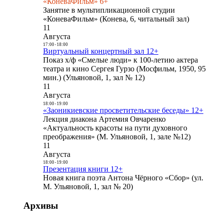
«КоневаФильм» 6+
Занятие в мультипликационной студии
«КоневаФильм» (Конева, 6, читальный зал)
11
Августа
17:00
-
18:00
Виртуальный концертный зал 12+
Показ х/ф «Смелые люди» к 100-летию актера
театра и кино Сергея Гурзо (Мосфильм, 1950, 95
мин.) (Ульяновой, 1, зал № 12)
11
Августа
18:00
-
19:00
«Заоникиевские просветительские беседы» 12+
Лекция диакона Артемия Овчаренко
«Актуальность красоты на пути духовного
преображения» (М. Ульяновой, 1, зале №12)
11
Августа
18:00
-
19:00
Презентация книги 12+
Новая книга поэта Антона Чёрного «Сбор» (ул.
М. Ульяновой, 1, зал № 20)
Архивы