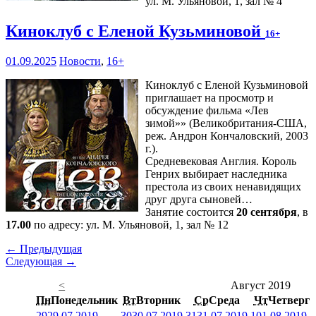
ул. М. Ульяновой, 1, зал № 4
Киноклуб с Еленой Кузьминовой
16+
01.09.2025
Новости
,
16+
Киноклуб с Еленой Кузьминовой
приглашает на просмотр и
обсуждение фильма «Лев
зимой»» (Великобритания-США,
реж. Андрон Кончаловский, 2003
г.).
Средневековая Англия. Король
Генрих выбирает наследника
престола из своих ненавидящих
друг друга сыновей…
Занятие состоится
20 сентября
, в
17.00
по адресу: ул. М. Ульяновой, 1, зал № 12
← Предыдущая
Следующая →
<
Август 2019
Пн
Понедельник
Вт
Вторник
Ср
Среда
Чт
Четверг
29
29.07.2019
30
30.07.2019
31
31.07.2019
1
01.08.2019