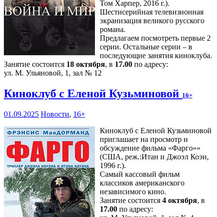
Том Харпер, 2016 г.).
Шестисерийная телевизионная
экранизация великого русского
романа.
Предлагаем посмотреть первые 2
серии. Остальные серии – в
последующие занятия киноклуба.
Занятие состоится
18 октября
, в
17.00
по адресу:
ул. М. Ульяновой, 1, зал № 12
Киноклуб с Еленой Кузьминовой
16+
01.09.2025
Новости
,
16+
Киноклуб с Еленой Кузьминовой
приглашает на просмотр и
обсуждение фильма «Фарго»»
(США, реж.:Итан и Джоэл Коэн,
1996 г.).
Самый кассовый фильм
классиков американского
независимого кино.
Занятие состоится
4 октября
, в
17.00
по адресу: