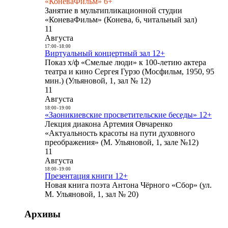
«КоневаФильм» 6+
Занятие в мультипликационной студии
«КоневаФильм» (Конева, 6, читальный зал)
11
Августа
17:00
-
18:00
Виртуальный концертный зал 12+
Показ х/ф «Смелые люди» к 100-летию актера
театра и кино Сергея Гурзо (Мосфильм, 1950, 95
мин.) (Ульяновой, 1, зал № 12)
11
Августа
18:00
-
19:00
«Заоникиевские просветительские беседы» 12+
Лекция диакона Артемия Овчаренко
«Актуальность красоты на пути духовного
преображения» (М. Ульяновой, 1, зале №12)
11
Августа
18:00
-
19:00
Презентация книги 12+
Новая книга поэта Антона Чёрного «Сбор» (ул.
М. Ульяновой, 1, зал № 20)
Архивы