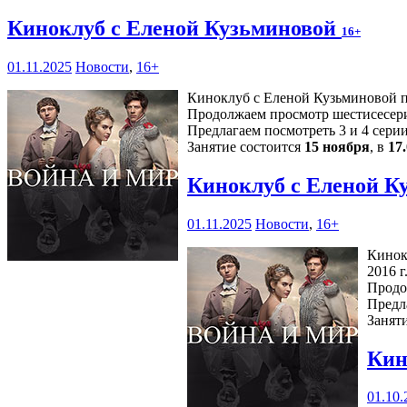
Киноклуб с Еленой Кузьминовой
16+
01.11.2025
Новости
,
16+
Киноклуб с Еленой Кузьминовой пр
Продолжаем просмотр шестисесери
Предлагаем посмотреть 3 и 4 серии
Занятие состоится
15 ноября
, в
17
Киноклуб с Еленой К
01.11.2025
Новости
,
16+
Кинок
2016 г.
Продо
Предл
Занят
Кин
01.10.