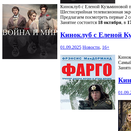
Киноклуб с Еленой Кузьминовой пр
Шестисерийная телевизионная экра
Предлагаем посмотреть первые 2 с
Занятие состоится
18 октября
, в
1
Киноклуб с Еленой К
01.09.2025
Новости
,
16+
Кинок
Самый
Занят
Кин
01.09.