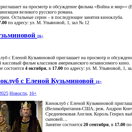
иглашает на просмотр и обсуждение фильма «Война и мир»» (Ве
низация великого русского романа.
ерии. Остальные серии – в последующие занятия киноклуба.
7.00
по адресу: ул. М. Ульяновой, 1, зал № 12
узьминовой
16+
луб с Еленой Кузьминовой приглашает на просмотр и обсуждени
 кассовый фильм классиков американского независимого кино.
ие состоится
4 октября
, в
17.00
по адресу: ул. М. Ульяновой, 1, з
оклуб с Еленой Кузьминовой
16+
2025
Новости
,
16+
Киноклуб с Еленой Кузьминовой приглаш
(Великобритания-США, реж. Андрон Конча
Средневековая Англия. Король Генрих выб
сыновей…
Занятие состоится
20 сентября
, в
17.00
по 