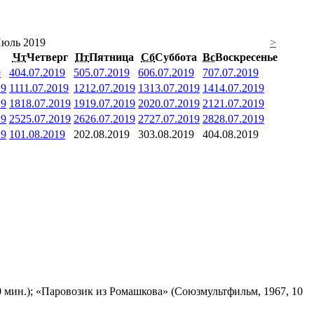
юль 2019
>
Чт
Четверг
Пт
Пятница
Сб
Суббота
Вс
Воскресенье
9
4
04.07.2019
5
05.07.2019
6
06.07.2019
7
07.07.2019
19
11
11.07.2019
12
12.07.2019
13
13.07.2019
14
14.07.2019
19
18
18.07.2019
19
19.07.2019
20
20.07.2019
21
21.07.2019
19
25
25.07.2019
26
26.07.2019
27
27.07.2019
28
28.07.2019
19
1
01.08.2019
2
02.08.2019
3
03.08.2019
4
04.08.2019
 мин.); «Паровозик из Ромашкова» (Союзмультфильм, 1967, 10