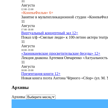
11
Августа
12:00
-
13:00
«КоневаФильм» 6+
Занятие в мультипликационной студии «КоневаФиль
11
Августа
17:00
-
18:00
Виртуальный концертный зал 12+
Показ х/ф «Смелые люди» к 100-летию актера театра
11
Августа
18:00
-
19:00
«Заоникиевские просветительские беседы» 12+
Лекция диакона Артемия Овчаренко «Актуальность 
11
Августа
18:00
-
19:00
Презентация книги 12+
Новая книга поэта Антона Чёрного «Сбор» (ул. М. У
Архивы
Архивы