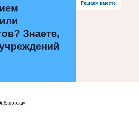
Решаем вместе
нием
 или
ов? Знаете,
 учреждений
библиотека»