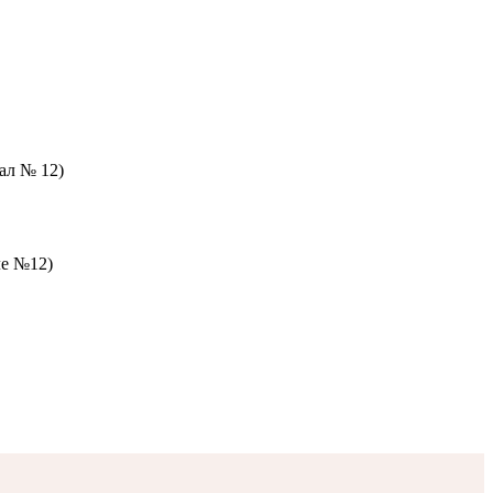
зал № 12)
ле №12)