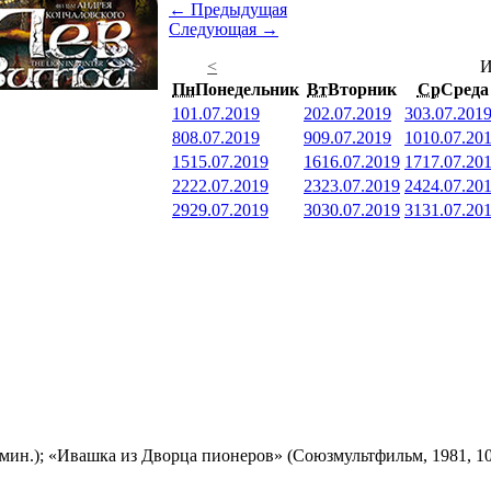
← Предыдущая
Следующая →
<
И
Пн
Понедельник
Вт
Вторник
Ср
Среда
1
01.07.2019
2
02.07.2019
3
03.07.201
8
08.07.2019
9
09.07.2019
10
10.07.20
15
15.07.2019
16
16.07.2019
17
17.07.20
22
22.07.2019
23
23.07.2019
24
24.07.20
29
29.07.2019
30
30.07.2019
31
31.07.20
мин.); «Ивашка из Дворца пионеров» (Союзмультфильм, 1981, 10