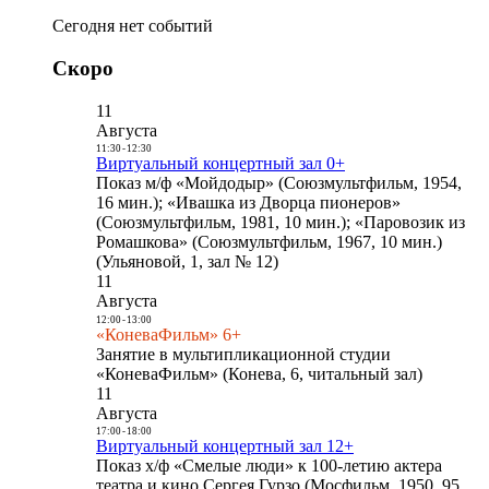
Сегодня нет событий
Скоро
11
Августа
11:30
-
12:30
Виртуальный концертный зал 0+
Показ м/ф «Мойдодыр» (Союзмультфильм, 1954,
16 мин.); «Ивашка из Дворца пионеров»
(Союзмультфильм, 1981, 10 мин.); «Паровозик из
Ромашкова» (Союзмультфильм, 1967, 10 мин.)
(Ульяновой, 1, зал № 12)
11
Августа
12:00
-
13:00
«КоневаФильм» 6+
Занятие в мультипликационной студии
«КоневаФильм» (Конева, 6, читальный зал)
11
Августа
17:00
-
18:00
Виртуальный концертный зал 12+
Показ х/ф «Смелые люди» к 100-летию актера
театра и кино Сергея Гурзо (Мосфильм, 1950, 95