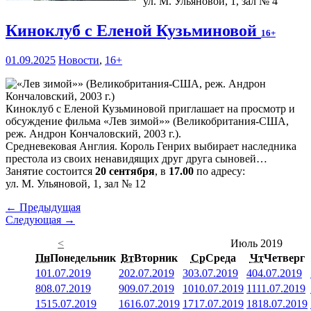
ул. М. Ульяновой, 1, зал № 4
Киноклуб с Еленой Кузьминовой
16+
01.09.2025
Новости
,
16+
Киноклуб с Еленой Кузьминовой приглашает на просмотр и
обсуждение фильма «Лев зимой»» (Великобритания-США,
реж. Андрон Кончаловский, 2003 г.).
Средневековая Англия. Король Генрих выбирает наследника
престола из своих ненавидящих друг друга сыновей…
Занятие состоится
20 сентября
, в
17.00
по адресу:
ул. М. Ульяновой, 1, зал № 12
← Предыдущая
Следующая →
<
Июль 2019
Пн
Понедельник
Вт
Вторник
Ср
Среда
Чт
Четверг
1
01.07.2019
2
02.07.2019
3
03.07.2019
4
04.07.2019
8
08.07.2019
9
09.07.2019
10
10.07.2019
11
11.07.2019
15
15.07.2019
16
16.07.2019
17
17.07.2019
18
18.07.2019