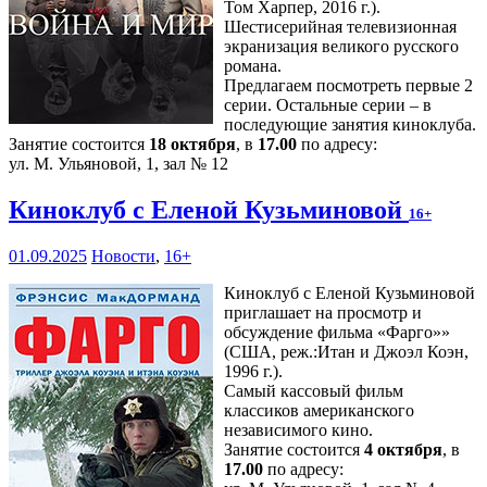
Том Харпер, 2016 г.).
Шестисерийная телевизионная
экранизация великого русского
романа.
Предлагаем посмотреть первые 2
серии. Остальные серии – в
последующие занятия киноклуба.
Занятие состоится
18 октября
, в
17.00
по адресу:
ул. М. Ульяновой, 1, зал № 12
Киноклуб с Еленой Кузьминовой
16+
01.09.2025
Новости
,
16+
Киноклуб с Еленой Кузьминовой
приглашает на просмотр и
обсуждение фильма «Фарго»»
(США, реж.:Итан и Джоэл Коэн,
1996 г.).
Самый кассовый фильм
классиков американского
независимого кино.
Занятие состоится
4 октября
, в
17.00
по адресу: