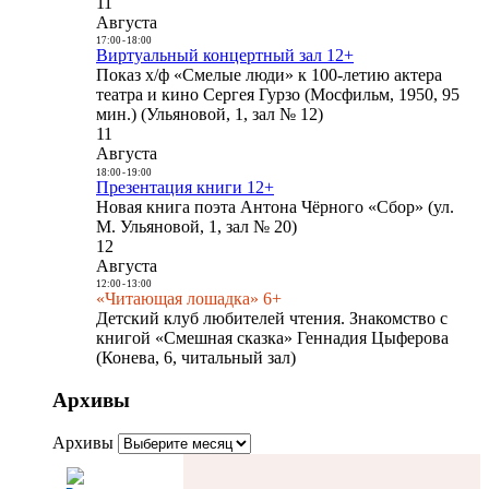
11
Августа
17:00
-
18:00
Виртуальный концертный зал 12+
Показ х/ф «Смелые люди» к 100-летию актера
театра и кино Сергея Гурзо (Мосфильм, 1950, 95
мин.) (Ульяновой, 1, зал № 12)
11
Августа
18:00
-
19:00
Презентация книги 12+
Новая книга поэта Антона Чёрного «Сбор» (ул.
М. Ульяновой, 1, зал № 20)
12
Августа
12:00
-
13:00
«Читающая лошадка» 6+
Детский клуб любителей чтения. Знакомство с
книгой «Смешная сказка» Геннадия Цыферова
(Конева, 6, читальный зал)
Архивы
Архивы