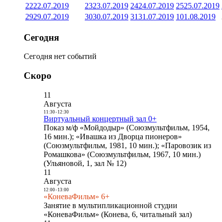
22
22.07.2019
23
23.07.2019
24
24.07.2019
25
25.07.2019
29
29.07.2019
30
30.07.2019
31
31.07.2019
1
01.08.2019
Сегодня
Сегодня нет событий
Скоро
11
Августа
11:30
-
12:30
Виртуальный концертный зал 0+
Показ м/ф «Мойдодыр» (Союзмультфильм, 1954,
16 мин.); «Ивашка из Дворца пионеров»
(Союзмультфильм, 1981, 10 мин.); «Паровозик из
Ромашкова» (Союзмультфильм, 1967, 10 мин.)
(Ульяновой, 1, зал № 12)
11
Августа
12:00
-
13:00
«КоневаФильм» 6+
Занятие в мультипликационной студии
«КоневаФильм» (Конева, 6, читальный зал)