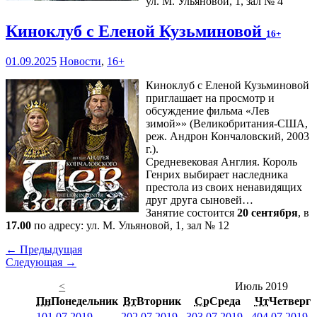
ул. М. Ульяновой, 1, зал № 4
Киноклуб с Еленой Кузьминовой
16+
01.09.2025
Новости
,
16+
Киноклуб с Еленой Кузьминовой
приглашает на просмотр и
обсуждение фильма «Лев
зимой»» (Великобритания-США,
реж. Андрон Кончаловский, 2003
г.).
Средневековая Англия. Король
Генрих выбирает наследника
престола из своих ненавидящих
друг друга сыновей…
Занятие состоится
20 сентября
, в
17.00
по адресу: ул. М. Ульяновой, 1, зал № 12
← Предыдущая
Следующая →
<
Июль 2019
Пн
Понедельник
Вт
Вторник
Ср
Среда
Чт
Четверг
1
01.07.2019
2
02.07.2019
3
03.07.2019
4
04.07.2019