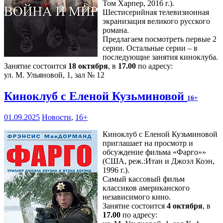
Том Харпер, 2016 г.).
Шестисерийная телевизионная
экранизация великого русского
романа.
Предлагаем посмотреть первые 2
серии. Остальные серии – в
последующие занятия киноклуба.
Занятие состоится
18 октября
, в
17.00
по адресу:
ул. М. Ульяновой, 1, зал № 12
Киноклуб с Еленой Кузьминовой
16+
01.09.2025
Новости
,
16+
Киноклуб с Еленой Кузьминовой
приглашает на просмотр и
обсуждение фильма «Фарго»»
(США, реж.:Итан и Джоэл Коэн,
1996 г.).
Самый кассовый фильм
классиков американского
независимого кино.
Занятие состоится
4 октября
, в
17.00
по адресу: