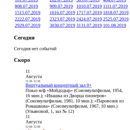
8
08.07.2019
9
09.07.2019
10
10.07.2019
11
11.07.2019
15
15.07.2019
16
16.07.2019
17
17.07.2019
18
18.07.2019
22
22.07.2019
23
23.07.2019
24
24.07.2019
25
25.07.2019
29
29.07.2019
30
30.07.2019
31
31.07.2019
1
01.08.2019
Сегодня
Сегодня нет событий
Скоро
11
Августа
11:30
-
12:30
Виртуальный концертный зал 0+
Показ м/ф «Мойдодыр» (Союзмультфильм, 1954,
16 мин.); «Ивашка из Дворца пионеров»
(Союзмультфильм, 1981, 10 мин.); «Паровозик из
Ромашкова» (Союзмультфильм, 1967, 10 мин.)
(Ульяновой, 1, зал № 12)
11
Августа
12:00
-
13:00