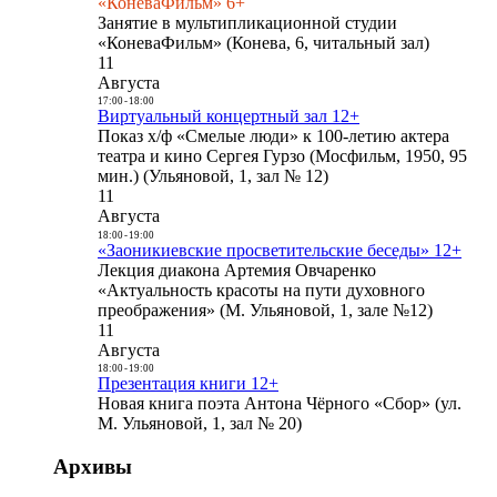
«КоневаФильм» 6+
Занятие в мультипликационной студии
«КоневаФильм» (Конева, 6, читальный зал)
11
Августа
17:00
-
18:00
Виртуальный концертный зал 12+
Показ х/ф «Смелые люди» к 100-летию актера
театра и кино Сергея Гурзо (Мосфильм, 1950, 95
мин.) (Ульяновой, 1, зал № 12)
11
Августа
18:00
-
19:00
«Заоникиевские просветительские беседы» 12+
Лекция диакона Артемия Овчаренко
«Актуальность красоты на пути духовного
преображения» (М. Ульяновой, 1, зале №12)
11
Августа
18:00
-
19:00
Презентация книги 12+
Новая книга поэта Антона Чёрного «Сбор» (ул.
М. Ульяновой, 1, зал № 20)
Архивы