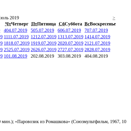
юль 2019
>
Чт
Четверг
Пт
Пятница
Сб
Суббота
Вс
Воскресенье
9
4
04.07.2019
5
05.07.2019
6
06.07.2019
7
07.07.2019
19
11
11.07.2019
12
12.07.2019
13
13.07.2019
14
14.07.2019
19
18
18.07.2019
19
19.07.2019
20
20.07.2019
21
21.07.2019
19
25
25.07.2019
26
26.07.2019
27
27.07.2019
28
28.07.2019
19
1
01.08.2019
2
02.08.2019
3
03.08.2019
4
04.08.2019
 мин.); «Паровозик из Ромашкова» (Союзмультфильм, 1967, 10