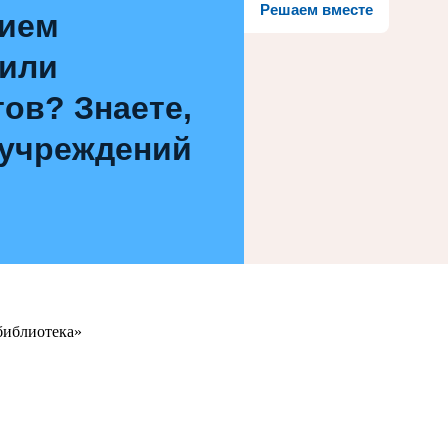
Решаем вместе
нием
 или
ов? Знаете,
 учреждений
библиотека»