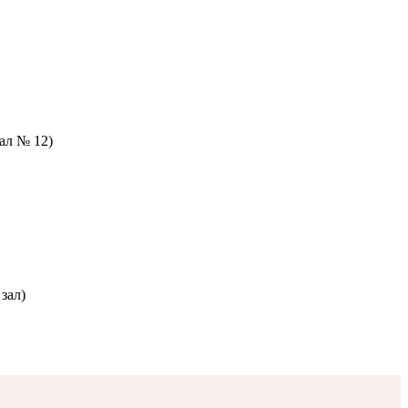
зал № 12)
зал)