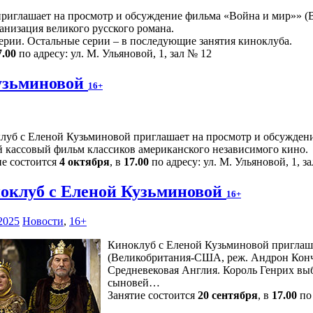
иглашает на просмотр и обсуждение фильма «Война и мир»» (Ве
низация великого русского романа.
ерии. Остальные серии – в последующие занятия киноклуба.
7.00
по адресу: ул. М. Ульяновой, 1, зал № 12
узьминовой
16+
луб с Еленой Кузьминовой приглашает на просмотр и обсуждени
 кассовый фильм классиков американского независимого кино.
ие состоится
4 октября
, в
17.00
по адресу: ул. М. Ульяновой, 1, з
оклуб с Еленой Кузьминовой
16+
2025
Новости
,
16+
Киноклуб с Еленой Кузьминовой приглаш
(Великобритания-США, реж. Андрон Конча
Средневековая Англия. Король Генрих выб
сыновей…
Занятие состоится
20 сентября
, в
17.00
по 