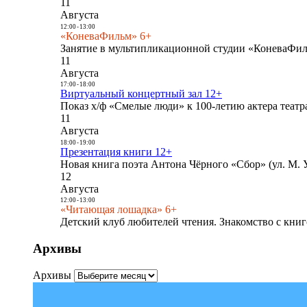
11
Августа
12:00
-
13:00
«КоневаФильм» 6+
Занятие в мультипликационной студии «КоневаФиль
11
Августа
17:00
-
18:00
Виртуальный концертный зал 12+
Показ х/ф «Смелые люди» к 100-летию актера театра
11
Августа
18:00
-
19:00
Презентация книги 12+
Новая книга поэта Антона Чёрного «Сбор» (ул. М. У
12
Августа
12:00
-
13:00
«Читающая лошадка» 6+
Детский клуб любителей чтения. Знакомство с книг
Архивы
Архивы