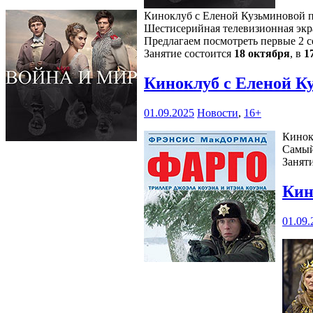
Киноклуб с Еленой Кузьминовой пр
Шестисерийная телевизионная экра
Предлагаем посмотреть первые 2 с
Занятие состоится
18 октября
, в
1
Киноклуб с Еленой К
01.09.2025
Новости
,
16+
Кинок
Самый
Занят
Кин
01.09.