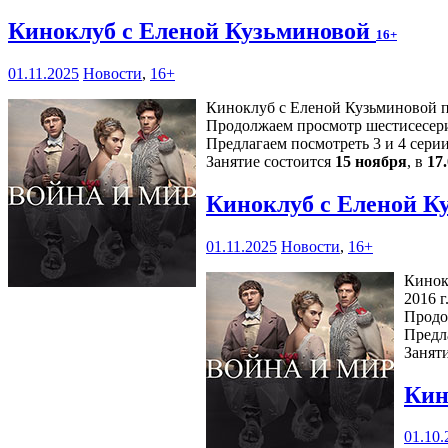
Киноклуб с Еленой Кузьминовой
16+
01.11.2025
Новости
,
16+
Киноклуб с Еленой Кузьминовой пр
Продолжаем просмотр шестисесери
Предлагаем посмотреть 3 и 4 серии
Занятие состоится
15 ноября
, в
17
Киноклуб с Еленой К
01.11.2025
Новости
,
16+
Кинок
2016 г.
Продо
Предл
Занят
Кин
01.10.