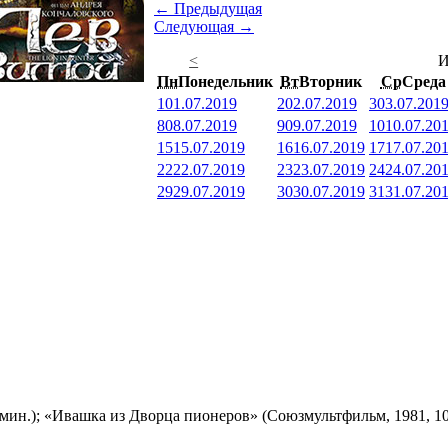
← Предыдущая
Следующая →
<
И
Пн
Понедельник
Вт
Вторник
Ср
Среда
1
01.07.2019
2
02.07.2019
3
03.07.201
8
08.07.2019
9
09.07.2019
10
10.07.20
15
15.07.2019
16
16.07.2019
17
17.07.20
22
22.07.2019
23
23.07.2019
24
24.07.20
29
29.07.2019
30
30.07.2019
31
31.07.20
мин.); «Ивашка из Дворца пионеров» (Союзмультфильм, 1981, 10