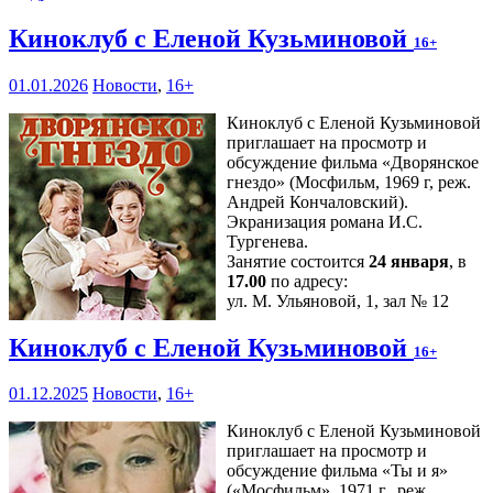
Киноклуб с Еленой Кузьминовой
16+
01.01.2026
Новости
,
16+
Киноклуб с Еленой Кузьминовой
приглашает на просмотр и
обсуждение фильма «Дворянское
гнездо» (Мосфильм, 1969 г, реж.
Андрей Кончаловский).
Экранизация романа И.С.
Тургенева.
Занятие состоится
24 января
, в
17.00
по адресу:
ул. М. Ульяновой, 1, зал № 12
Киноклуб с Еленой Кузьминовой
16+
01.12.2025
Новости
,
16+
Киноклуб с Еленой Кузьминовой
приглашает на просмотр и
обсуждение фильма «Ты и я»
(«Мосфильм», 1971 г., реж.