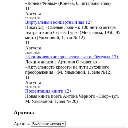
«КоневаФильм» (Конева, 6, читальный зал)
11
Августа
17:00
-
18:00
Виртуальный концертный зал 12+
Показ х/ф «Смелые люди» к 100-летию актера
театра и кино Сергея Гурзо (Мосфильм, 1950, 95
мин.) (Ульяновой, 1, зал № 12)
11
Августа
18:00
-
19:00
«Заоникиевские просветительские беседы» 12+
Лекция диакона Артемия Овчаренко
«Актуальность красоты на пути духовного
преображения» (М. Ульяновой, 1, зале №12)
11
Августа
18:00
-
19:00
Презентация книги 12+
Новая книга поэта Антона Чёрного «Сбор» (ул.
М. Ульяновой, 1, зал № 20)
Архивы
Архивы