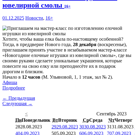
ювелирной смолы
16+
01.12.2025
Новости
,
16+
Хотите, чтобы ваша елка была по-настоящему особенной?
Тогда, в преддверие Нового года,
28 декабря
(воскресенье),
приглашаем принять участие в незабываемом мастер-классе
«Новогодние елочные игрушки из ювелирной смолы», где вы
своими руками сделаете уникальные украшения, которые
повесите на свою елку или преподнесёте их в подарок
дорогим и близким.
Начало в
12 часов
(М. Ульяновой, 1, 1 этаж, зал № 2).
Афиша
Подробнее
← Предыдущая
Следующая →
<
Сентябрь 2023
Пн
Понедельник
Вт
Вторник
Ср
Среда
Чт
Четверг
28
28.08.2023
29
29.08.2023
30
30.08.2023
31
31.08.2023
4
04.09.2023
5
05.09.2023
6
06.09.2023
7
07.09.2023