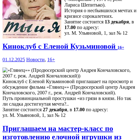
Лариса Шепитько).
История о несбывшихся мечтах и
кризисе сорокалетних.
Занятие состоится
13 декабря
, в
17.00
по адресу:
ул. М. Ульяновой, 1, зал № 12
Киноклуб с Еленой Кузьминовой
16+
01.12.2025
Новости
,
16+
Киноклуб с Еленой Кузьминовой приглашает на просмотр и
обсуждение фильма «Глянец»» (Продюсерский центр Андрея
Кончаловского, 2007 г., реж. Андрей Кончаловский).
Путь провинциальной простушки «из грязи в князи. Но так
ли сладка достигнутая мечта?..
Занятие состоится
27 декабря
, в
17.00
по адресу:
ул. М. Ульяновой, 1, зал № 12
Приглашаем на мастер-класс по
изготовлению елочной игрушки из