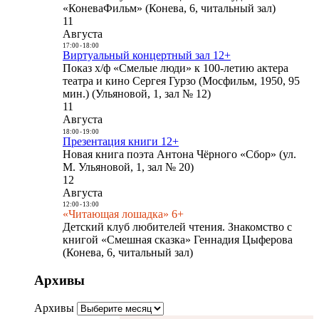
«КоневаФильм» (Конева, 6, читальный зал)
11
Августа
17:00
-
18:00
Виртуальный концертный зал 12+
Показ х/ф «Смелые люди» к 100-летию актера
театра и кино Сергея Гурзо (Мосфильм, 1950, 95
мин.) (Ульяновой, 1, зал № 12)
11
Августа
18:00
-
19:00
Презентация книги 12+
Новая книга поэта Антона Чёрного «Сбор» (ул.
М. Ульяновой, 1, зал № 20)
12
Августа
12:00
-
13:00
«Читающая лошадка» 6+
Детский клуб любителей чтения. Знакомство с
книгой «Смешная сказка» Геннадия Цыферова
(Конева, 6, читальный зал)
Архивы
Архивы