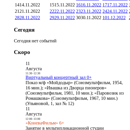
14
14.11.2022
15
15.11.2022
16
16.11.2022
17
17.11.2022
21
21.11.2022
22
22.11.2022
23
23.11.2022
24
24.11.2022
28
28.11.2022
29
29.11.2022
30
30.11.2022
1
01.12.2022
Сегодня
Сегодня нет событий
Скоро
11
Августа
11:30
-
12:30
Виртуальный концертный зал 0+
Показ м/ф «Мойдодыр» (Союзмультфильм, 1954,
16 мин.); «Ивашка из Дворца пионеров»
(Союзмультфильм, 1981, 10 мин.); «Паровозик из
Ромашкова» (Союзмультфильм, 1967, 10 мин.)
(Ульяновой, 1, зал № 12)
11
Августа
12:00
-
13:00
«КоневаФильм» 6+
Занятие в мультипликационной студии