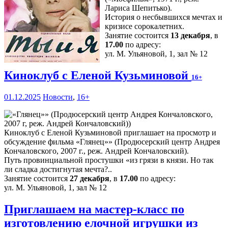
Лариса Шепитько).
История о несбывшихся мечтах и
кризисе сорокалетних.
Занятие состоится
13 декабря
, в
17.00
по адресу:
ул. М. Ульяновой, 1, зал № 12
Киноклуб с Еленой Кузьминовой
16+
01.12.2025
Новости
,
16+
Киноклуб с Еленой Кузьминовой приглашает на просмотр и
обсуждение фильма «Глянец»» (Продюсерский центр Андрея
Кончаловского, 2007 г., реж. Андрей Кончаловский).
Путь провинциальной простушки «из грязи в князи. Но так
ли сладка достигнутая мечта?..
Занятие состоится
27 декабря
, в
17.00
по адресу:
ул. М. Ульяновой, 1, зал № 12
Приглашаем на мастер-класс по
изготовлению елочной игрушки из