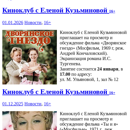
Киноклуб с Еленой Кузьминовой
16+
01.01.2026
Новости
,
16+
Киноклуб с Еленой Кузьминовой
приглашает на просмотр и
обсуждение фильма «Дворянское
гнездо» (Мосфильм, 1969 г, реж.
Андрей Кончаловский).
Экранизация романа И.С.
Тургенева.
Занятие состоится
24 января
, в
17.00
по адресу:
ул. М. Ульяновой, 1, зал № 12
Киноклуб с Еленой Кузьминовой
16+
01.12.2025
Новости
,
16+
Киноклуб с Еленой Кузьминовой
приглашает на просмотр и
обсуждение фильма «Ты и я»
(«Мосфильм», 1971 г., реж.