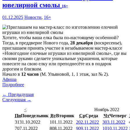
ювелирной смолы
16+
01.12.2025
Новости
,
16+
Хотите, чтобы ваша елка была по-настоящему особенной?
Тогда, в преддверие Нового года,
28 декабря
(воскресенье),
приглашаем принять участие в незабываемом мастер-классе
«Новогодние елочные игрушки из ювелирной смолы», где вы
своими руками сделаете уникальные украшения, которые
повесите на свою елку или преподнесёте их в подарок
дорогим и близким.
Начало в
12 часов
(М. Ульяновой, 1, 1 этаж, зал № 2).
Афиша
Подробнее
← Предыдущая
Следующая →
<
Ноябрь 2022
Пн
Понедельник
Вт
Вторник
Ср
Среда
Чт
Четверг
31
31.10.2022
1
01.11.2022
2
02.11.2022
3
03.11.2022
7
07.11.2022
8
08.11.2022
9
09.11.2022
10
10.11.2022