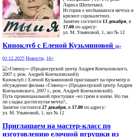
Лариса Шепитько).
История о несбывшихся мечтах и
кризисе сорокалетних.
Занятие состоится
13 декабря
, в
17.00
по адресу:
ул. М. Ульяновой, 1, зал № 12
Киноклуб с Еленой Кузьминовой
16+
01.12.2025
Новости
,
16+
Киноклуб с Еленой Кузьминовой приглашает на просмотр и
обсуждение фильма «Глянец»» (Продюсерский центр Андрея
Кончаловского, 2007 г., реж. Андрей Кончаловский).
Путь провинциальной простушки «из грязи в князи. Но так
ли сладка достигнутая мечта?..
Занятие состоится
27 декабря
, в
17.00
по адресу:
ул. М. Ульяновой, 1, зал № 12
Приглашаем на мастер-класс по
изготовлению елочной игрушки из