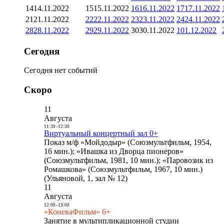
14
14.11.2022
15
15.11.2022
16
16.11.2022
17
17.11.2022
21
21.11.2022
22
22.11.2022
23
23.11.2022
24
24.11.2022
28
28.11.2022
29
29.11.2022
30
30.11.2022
1
01.12.2022
Сегодня
Сегодня нет событий
Скоро
11
Августа
11:30
-
12:30
Виртуальный концертный зал 0+
Показ м/ф «Мойдодыр» (Союзмультфильм, 1954,
16 мин.); «Ивашка из Дворца пионеров»
(Союзмультфильм, 1981, 10 мин.); «Паровозик из
Ромашкова» (Союзмультфильм, 1967, 10 мин.)
(Ульяновой, 1, зал № 12)
11
Августа
12:00
-
13:00
«КоневаФильм» 6+
Занятие в мультипликационной студии