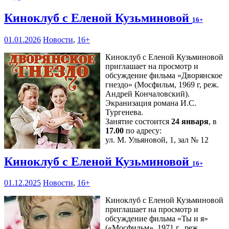
Киноклуб с Еленой Кузьминовой
16+
01.01.2026
Новости
,
16+
Киноклуб с Еленой Кузьминовой
приглашает на просмотр и
обсуждение фильма «Дворянское
гнездо» (Мосфильм, 1969 г, реж.
Андрей Кончаловский).
Экранизация романа И.С.
Тургенева.
Занятие состоится
24 января
, в
17.00
по адресу:
ул. М. Ульяновой, 1, зал № 12
Киноклуб с Еленой Кузьминовой
16+
01.12.2025
Новости
,
16+
Киноклуб с Еленой Кузьминовой
приглашает на просмотр и
обсуждение фильма «Ты и я»
(«Мосфильм», 1971 г., реж.