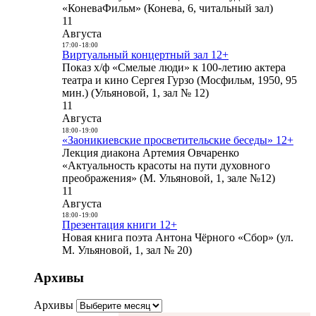
«КоневаФильм» (Конева, 6, читальный зал)
11
Августа
17:00
-
18:00
Виртуальный концертный зал 12+
Показ х/ф «Смелые люди» к 100-летию актера
театра и кино Сергея Гурзо (Мосфильм, 1950, 95
мин.) (Ульяновой, 1, зал № 12)
11
Августа
18:00
-
19:00
«Заоникиевские просветительские беседы» 12+
Лекция диакона Артемия Овчаренко
«Актуальность красоты на пути духовного
преображения» (М. Ульяновой, 1, зале №12)
11
Августа
18:00
-
19:00
Презентация книги 12+
Новая книга поэта Антона Чёрного «Сбор» (ул.
М. Ульяновой, 1, зал № 20)
Архивы
Архивы