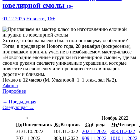
ювелирной смолы
16+
01.12.2025
Новости
,
16+
Хотите, чтобы ваша елка была по-настоящему особенной?
Тогда, в преддверие Нового года,
28 декабря
(воскресенье),
приглашаем принять участие в незабываемом мастер-классе
«Новогодние елочные игрушки из ювелирной смолы», где вы
своими руками сделаете уникальные украшения, которые
повесите на свою елку или преподнесёте их в подарок
дорогим и близким.
Начало в
12 часов
(М. Ульяновой, 1, 1 этаж, зал № 2).
Афиша
Подробнее
← Предыдущая
Следующая →
<
Ноябрь 2022
Пн
Понедельник
Вт
Вторник
Ср
Среда
Чт
Четверг
31
31.10.2022
1
01.11.2022
2
02.11.2022
3
03.11.2022
7
07.11.2022
8
08.11.2022
9
09.11.2022
10
10.11.2022