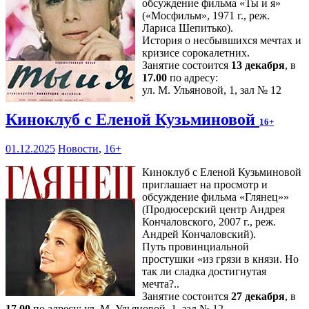
обсуждение фильма «Ты и я»
(«Мосфильм», 1971 г., реж.
Лариса Шепитько).
История о несбывшихся мечтах и
кризисе сорокалетних.
Занятие состоится
13 декабря
, в
17.00
по адресу:
ул. М. Ульяновой, 1, зал № 12
Киноклуб с Еленой Кузьминовой
16+
01.12.2025
Новости
,
16+
Киноклуб с Еленой Кузьминовой
приглашает на просмотр и
обсуждение фильма «Глянец»»
(Продюсерский центр Андрея
Кончаловского, 2007 г., реж.
Андрей Кончаловский).
Путь провинциальной
простушки «из грязи в князи. Но
так ли сладка достигнутая
мечта?..
Занятие состоится
27 декабря
, в
17.00
по адресу: ул. М. Ульяновой, 1, зал № 12