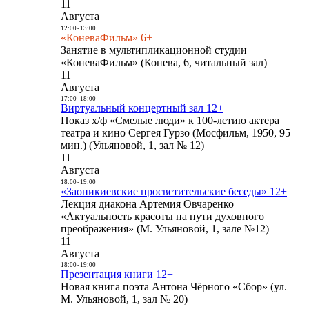
11
Августа
12:00
-
13:00
«КоневаФильм» 6+
Занятие в мультипликационной студии
«КоневаФильм» (Конева, 6, читальный зал)
11
Августа
17:00
-
18:00
Виртуальный концертный зал 12+
Показ х/ф «Смелые люди» к 100-летию актера
театра и кино Сергея Гурзо (Мосфильм, 1950, 95
мин.) (Ульяновой, 1, зал № 12)
11
Августа
18:00
-
19:00
«Заоникиевские просветительские беседы» 12+
Лекция диакона Артемия Овчаренко
«Актуальность красоты на пути духовного
преображения» (М. Ульяновой, 1, зале №12)
11
Августа
18:00
-
19:00
Презентация книги 12+
Новая книга поэта Антона Чёрного «Сбор» (ул.
М. Ульяновой, 1, зал № 20)