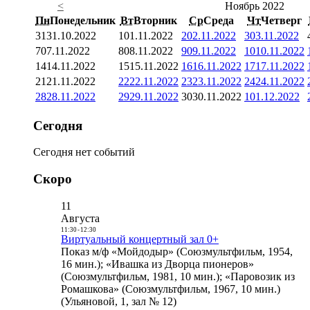
<
Ноябрь 2022
Пн
Понедельник
Вт
Вторник
Ср
Среда
Чт
Четверг
31
31.10.2022
1
01.11.2022
2
02.11.2022
3
03.11.2022
7
07.11.2022
8
08.11.2022
9
09.11.2022
10
10.11.2022
14
14.11.2022
15
15.11.2022
16
16.11.2022
17
17.11.2022
21
21.11.2022
22
22.11.2022
23
23.11.2022
24
24.11.2022
28
28.11.2022
29
29.11.2022
30
30.11.2022
1
01.12.2022
Сегодня
Сегодня нет событий
Скоро
11
Августа
11:30
-
12:30
Виртуальный концертный зал 0+
Показ м/ф «Мойдодыр» (Союзмультфильм, 1954,
16 мин.); «Ивашка из Дворца пионеров»
(Союзмультфильм, 1981, 10 мин.); «Паровозик из
Ромашкова» (Союзмультфильм, 1967, 10 мин.)
(Ульяновой, 1, зал № 12)