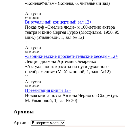
«КоневаФильм» (Конева, 6, читальный зал)
11
Августа
17:00
-
18:00
Виртуальный концертный зал 12+
Показ х/ф «Смелые люди» к 100-летию актера
театра и кино Сергея Гурзо (Мосфильм, 1950, 95
мин.) (Ульяновой, 1, зал № 12)
11
Августа
18:00
-
19:00
«Заоникиевские просветительские беседы» 12+
Лекция диакона Артемия Овчаренко
«Актуальность красоты на пути духовного
преображения» (М. Ульяновой, 1, зале №12)
11
Августа
18:00
-
19:00
Презентация книги 12+
Новая книга поэта Антона Чёрного «Сбор» (ул.
М. Ульяновой, 1, зал № 20)
Архивы
Архивы