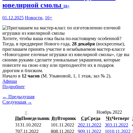
ювелирной смолы
16+
01.12.2025
Новости
,
16+
Хотите, чтобы ваша елка была по-настоящему особенной?
Тогда, в преддверие Нового года,
28 декабря
(воскресенье),
приглашаем принять участие в незабываемом мастер-классе
«Новогодние елочные игрушки из ювелирной смолы», где вы
своими руками сделаете уникальные украшения, которые
повесите на свою елку или преподнесёте их в подарок
дорогим и близким.
Начало в
12 часов
(М. Ульяновой, 1, 1 этаж, зал № 2).
Афиша
Подробнее
← Предыдущая
Следующая →
<
Ноябрь 2022
Пн
Понедельник
Вт
Вторник
Ср
Среда
Чт
Четверг
31
31.10.2022
1
01.11.2022
2
02.11.2022
3
03.11.2022
7
07.11.2022
8
08.11.2022
9
09.11.2022
10
10.11.2022