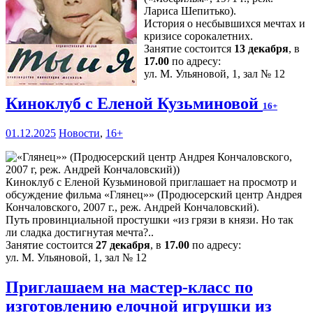
Лариса Шепитько).
История о несбывшихся мечтах и
кризисе сорокалетних.
Занятие состоится
13 декабря
, в
17.00
по адресу:
ул. М. Ульяновой, 1, зал № 12
Киноклуб с Еленой Кузьминовой
16+
01.12.2025
Новости
,
16+
Киноклуб с Еленой Кузьминовой приглашает на просмотр и
обсуждение фильма «Глянец»» (Продюсерский центр Андрея
Кончаловского, 2007 г., реж. Андрей Кончаловский).
Путь провинциальной простушки «из грязи в князи. Но так
ли сладка достигнутая мечта?..
Занятие состоится
27 декабря
, в
17.00
по адресу:
ул. М. Ульяновой, 1, зал № 12
Приглашаем на мастер-класс по
изготовлению елочной игрушки из