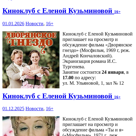
Киноклуб с Еленой Кузьминовой
16+
01.01.2026
Новости
,
16+
Киноклуб с Еленой Кузьминовой
приглашает на просмотр и
обсуждение фильма «Дворянское
гнездо» (Мосфильм, 1969 г, реж.
Андрей Кончаловский).
Экранизация романа И.С.
Тургенева.
Занятие состоится
24 января
, в
17.00
по адресу:
ул. М. Ульяновой, 1, зал № 12
Киноклуб с Еленой Кузьминовой
16+
01.12.2025
Новости
,
16+
Киноклуб с Еленой Кузьминовой
приглашает на просмотр и
обсуждение фильма «Ты и я»
(«Мосфильм», 1971 г., реж.