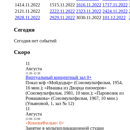
14
14.11.2022
15
15.11.2022
16
16.11.2022
17
17.11.2022
21
21.11.2022
22
22.11.2022
23
23.11.2022
24
24.11.2022
28
28.11.2022
29
29.11.2022
30
30.11.2022
1
01.12.2022
Сегодня
Сегодня нет событий
Скоро
11
Августа
11:30
-
12:30
Виртуальный концертный зал 0+
Показ м/ф «Мойдодыр» (Союзмультфильм, 1954,
16 мин.); «Ивашка из Дворца пионеров»
(Союзмультфильм, 1981, 10 мин.); «Паровозик из
Ромашкова» (Союзмультфильм, 1967, 10 мин.)
(Ульяновой, 1, зал № 12)
11
Августа
12:00
-
13:00
«КоневаФильм» 6+
Занятие в мультипликационной студии