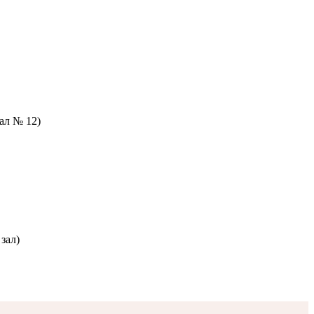
зал № 12)
зал)