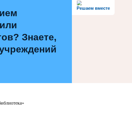
Решаем вместе
нием
 или
ов? Знаете,
 учреждений
библиотека»