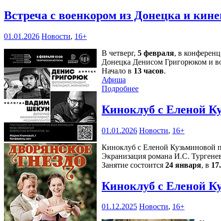
Встреча с военкором из Донецка и кин
01.01.2026
Новости
,
16+
В четверг,
5 февраля
, в конферен
Донецка Денисом Григорюком и в
Начало в
13 часов
.
Афиша
Подробнее
Киноклуб с Еленой К
01.01.2026
Новости
,
16+
Киноклуб с Еленой Кузьминовой п
Экранизация романа И.С. Тургенев
Занятие состоится
24 января
, в
17
Киноклуб с Еленой К
01.12.2025
Новости
,
16+