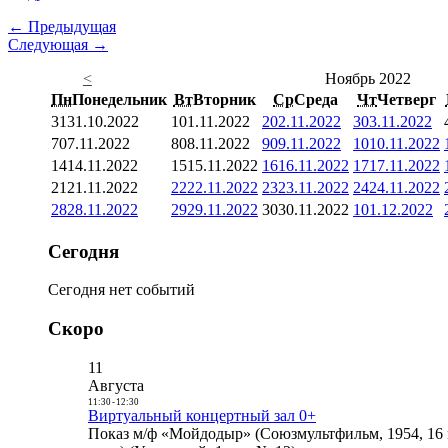
← Предыдущая
Следующая →
<
Ноябрь 2022
Пн
Понедельник
Вт
Вторник
Ср
Среда
Чт
Четверг
31
31.10.2022
1
01.11.2022
2
02.11.2022
3
03.11.2022
7
07.11.2022
8
08.11.2022
9
09.11.2022
10
10.11.2022
14
14.11.2022
15
15.11.2022
16
16.11.2022
17
17.11.2022
21
21.11.2022
22
22.11.2022
23
23.11.2022
24
24.11.2022
28
28.11.2022
29
29.11.2022
30
30.11.2022
1
01.12.2022
Сегодня
Сегодня нет событий
Скоро
11
Августа
11:30
-
12:30
Виртуальный концертный зал 0+
Показ м/ф «Мойдодыр» (Союзмультфильм, 1954, 16 