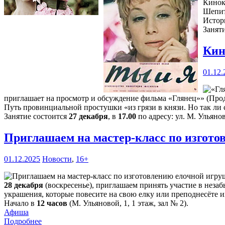
Кинок
Шепит
Истор
Занят
Кин
01.12.
приглашает на просмотр и обсуждение фильма «Глянец»» (Прод
Путь провинциальной простушки «из грязи в князи. Но так ли с
Занятие состоится
27 декабря
, в
17.00
по адресу: ул. М. Ульянов
Приглашаем на мастер-класс по изгот
01.12.2025
Новости
,
16+
28 декабря
(воскресенье), приглашаем принять участие в нез
украшения, которые повесите на свою елку или преподнесёте и
Начало в
12 часов
(М. Ульяновой, 1, 1 этаж, зал № 2).
Афиша
Подробнее