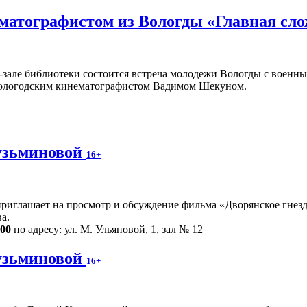
ематографистом из Вологды «Главная сл
ц-зале библиотеки состоится встреча молодежи Вологды с воен
ологодским кинематографистом Вадимом Шекуном.
узьминовой
16+
риглашает на просмотр и обсуждение фильма «Дворянское гнездо
а.
.00
по адресу: ул. М. Ульяновой, 1, зал № 12
узьминовой
16+