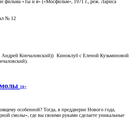
 фильма «Ты и я» («Мосфильм», 1971 г., реж. Лариса
зал № 12
Киноклуб с Еленой Кузьминовой
нчаловский).
 смолы
16+
оящему особенной? Тогда, в преддверие Нового года,
рной смолы», где вы своими руками сделаете уникальные