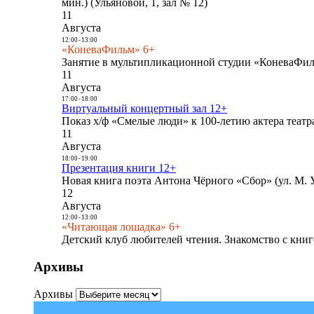
мин.) (Ульяновой, 1, зал № 12)
11
Августа
12:00
-
13:00
«КоневаФильм» 6+
Занятие в мультипликационной студии «КоневаФиль
11
Августа
17:00
-
18:00
Виртуальный концертный зал 12+
Показ х/ф «Смелые люди» к 100-летию актера театра
11
Августа
18:00
-
19:00
Презентация книги 12+
Новая книга поэта Антона Чёрного «Сбор» (ул. М. У
12
Августа
12:00
-
13:00
«Читающая лошадка» 6+
Детский клуб любителей чтения. Знакомство с книг
Архивы
Архивы