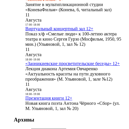
Занятие в мультипликационной студии
«КоневаФильм» (Конева, 6, читальный зал)
11
Августа
17:00
-
18:00
Виртуальный концертный зал 12+
Показ х/ф «Смелые люди» к 100-летию актера
театра и кино Сергея Гурзо (Мосфильм, 1950, 95
мин.) (Ульяновой, 1, зал № 12)
11
Августа
18:00
-
19:00
«Заоникиевские просветительские беседы» 12+
Лекция диакона Артемия Овчаренко
«Актуальность красоты на пути духовного
преображения» (М. Ульяновой, 1, зале №12)
11
Августа
18:00
-
19:00
Презентация книги 12+
Новая книга поэта Антона Чёрного «Сбор» (ул.
М. Ульяновой, 1, зал № 20)
Архивы