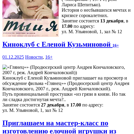
Лариса Шепитько).
История о несбывшихся мечтах и
кризисе сорокалетних.
Занятие состоится
13 декабря
, в
17.00
по адресу:
ул. М. Ульяновой, 1, зал № 12
Киноклуб с Еленой Кузьминовой
16+
01.12.2025
Новости
,
16+
Киноклуб с Еленой Кузьминовой приглашает на просмотр и
обсуждение фильма «Глянец»» (Продюсерский центр Андрея
Кончаловского, 2007 г., реж. Андрей Кончаловский).
Путь провинциальной простушки «из грязи в князи. Но так
ли сладка достигнутая мечта?..
Занятие состоится
27 декабря
, в
17.00
по адресу:
ул. М. Ульяновой, 1, зал № 12
Приглашаем на мастер-класс по
изготовлению елочной игрушки из