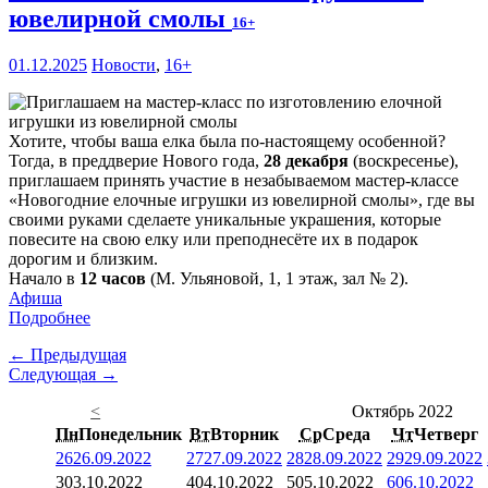
ювелирной смолы
16+
01.12.2025
Новости
,
16+
Хотите, чтобы ваша елка была по-настоящему особенной?
Тогда, в преддверие Нового года,
28 декабря
(воскресенье),
приглашаем принять участие в незабываемом мастер-классе
«Новогодние елочные игрушки из ювелирной смолы», где вы
своими руками сделаете уникальные украшения, которые
повесите на свою елку или преподнесёте их в подарок
дорогим и близким.
Начало в
12 часов
(М. Ульяновой, 1, 1 этаж, зал № 2).
Афиша
Подробнее
← Предыдущая
Следующая →
<
Октябрь 2022
Пн
Понедельник
Вт
Вторник
Ср
Среда
Чт
Четверг
26
26.09.2022
27
27.09.2022
28
28.09.2022
29
29.09.2022
3
03.10.2022
4
04.10.2022
5
05.10.2022
6
06.10.2022