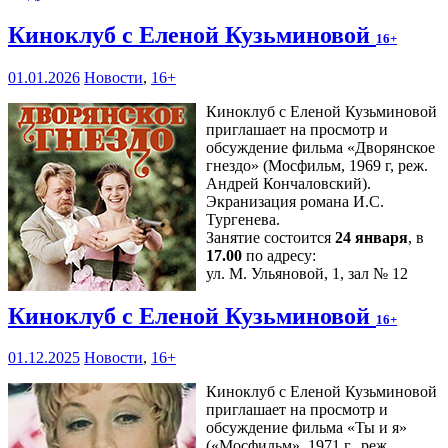
Киноклуб с Еленой Кузьминовой
16+
01.01.2026
Новости
,
16+
Киноклуб с Еленой Кузьминовой
приглашает на просмотр и
обсуждение фильма «Дворянское
гнездо» (Мосфильм, 1969 г, реж.
Андрей Кончаловский).
Экранизация романа И.С.
Тургенева.
Занятие состоится
24 января
, в
17.00
по адресу:
ул. М. Ульяновой, 1, зал № 12
Киноклуб с Еленой Кузьминовой
16+
01.12.2025
Новости
,
16+
Киноклуб с Еленой Кузьминовой
приглашает на просмотр и
обсуждение фильма «Ты и я»
(«Мосфильм», 1971 г., реж.