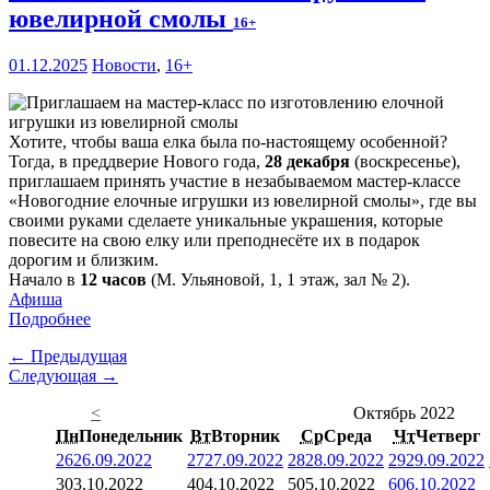
ювелирной смолы
16+
01.12.2025
Новости
,
16+
Хотите, чтобы ваша елка была по-настоящему особенной?
Тогда, в преддверие Нового года,
28 декабря
(воскресенье),
приглашаем принять участие в незабываемом мастер-классе
«Новогодние елочные игрушки из ювелирной смолы», где вы
своими руками сделаете уникальные украшения, которые
повесите на свою елку или преподнесёте их в подарок
дорогим и близким.
Начало в
12 часов
(М. Ульяновой, 1, 1 этаж, зал № 2).
Афиша
Подробнее
← Предыдущая
Следующая →
<
Октябрь 2022
Пн
Понедельник
Вт
Вторник
Ср
Среда
Чт
Четверг
26
26.09.2022
27
27.09.2022
28
28.09.2022
29
29.09.2022
3
03.10.2022
4
04.10.2022
5
05.10.2022
6
06.10.2022