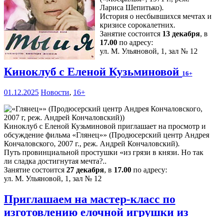
Лариса Шепитько).
История о несбывшихся мечтах и
кризисе сорокалетних.
Занятие состоится
13 декабря
, в
17.00
по адресу:
ул. М. Ульяновой, 1, зал № 12
Киноклуб с Еленой Кузьминовой
16+
01.12.2025
Новости
,
16+
Киноклуб с Еленой Кузьминовой приглашает на просмотр и
обсуждение фильма «Глянец»» (Продюсерский центр Андрея
Кончаловского, 2007 г., реж. Андрей Кончаловский).
Путь провинциальной простушки «из грязи в князи. Но так
ли сладка достигнутая мечта?..
Занятие состоится
27 декабря
, в
17.00
по адресу:
ул. М. Ульяновой, 1, зал № 12
Приглашаем на мастер-класс по
изготовлению елочной игрушки из