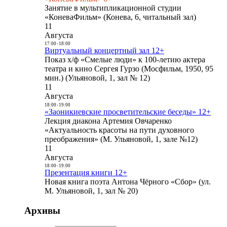
Занятие в мультипликационной студии
«КоневаФильм» (Конева, 6, читальный зал)
11
Августа
17:00
-
18:00
Виртуальный концертный зал 12+
Показ х/ф «Смелые люди» к 100-летию актера
театра и кино Сергея Гурзо (Мосфильм, 1950, 95
мин.) (Ульяновой, 1, зал № 12)
11
Августа
18:00
-
19:00
«Заоникиевские просветительские беседы» 12+
Лекция диакона Артемия Овчаренко
«Актуальность красоты на пути духовного
преображения» (М. Ульяновой, 1, зале №12)
11
Августа
18:00
-
19:00
Презентация книги 12+
Новая книга поэта Антона Чёрного «Сбор» (ул.
М. Ульяновой, 1, зал № 20)
Архивы