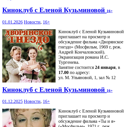
Киноклуб с Еленой Кузьминовой
16+
01.01.2026
Новости
,
16+
Киноклуб с Еленой Кузьминовой
приглашает на просмотр и
обсуждение фильма «Дворянское
гнездо» (Мосфильм, 1969 г, реж.
Андрей Кончаловский).
Экранизация романа И.С.
Тургенева.
Занятие состоится
24 января
, в
17.00
по адресу:
ул. М. Ульяновой, 1, зал № 12
Киноклуб с Еленой Кузьминовой
16+
01.12.2025
Новости
,
16+
Киноклуб с Еленой Кузьминовой
приглашает на просмотр и
обсуждение фильма «Ты и я»
(«Мосфильм», 1971 г., реж.