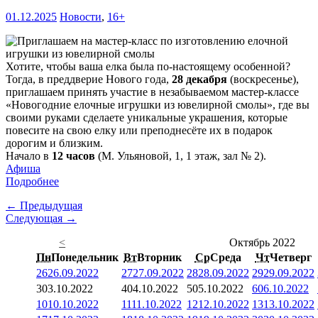
01.12.2025
Новости
,
16+
Хотите, чтобы ваша елка была по-настоящему особенной?
Тогда, в преддверие Нового года,
28 декабря
(воскресенье),
приглашаем принять участие в незабываемом мастер-классе
«Новогодние елочные игрушки из ювелирной смолы», где вы
своими руками сделаете уникальные украшения, которые
повесите на свою елку или преподнесёте их в подарок
дорогим и близким.
Начало в
12 часов
(М. Ульяновой, 1, 1 этаж, зал № 2).
Афиша
Подробнее
← Предыдущая
Следующая →
<
Октябрь 2022
Пн
Понедельник
Вт
Вторник
Ср
Среда
Чт
Четверг
26
26.09.2022
27
27.09.2022
28
28.09.2022
29
29.09.2022
3
03.10.2022
4
04.10.2022
5
05.10.2022
6
06.10.2022
10
10.10.2022
11
11.10.2022
12
12.10.2022
13
13.10.2022