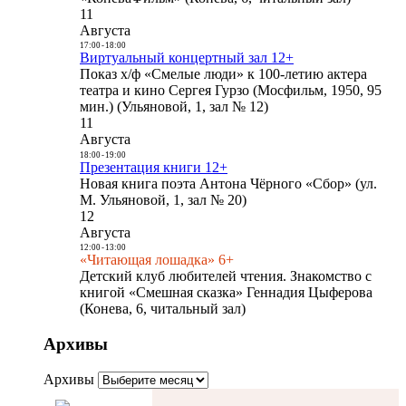
11
Августа
17:00
-
18:00
Виртуальный концертный зал 12+
Показ х/ф «Смелые люди» к 100-летию актера
театра и кино Сергея Гурзо (Мосфильм, 1950, 95
мин.) (Ульяновой, 1, зал № 12)
11
Августа
18:00
-
19:00
Презентация книги 12+
Новая книга поэта Антона Чёрного «Сбор» (ул.
М. Ульяновой, 1, зал № 20)
12
Августа
12:00
-
13:00
«Читающая лошадка» 6+
Детский клуб любителей чтения. Знакомство с
книгой «Смешная сказка» Геннадия Цыферова
(Конева, 6, читальный зал)
Архивы
Архивы