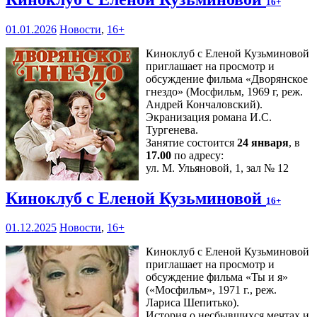
16+
01.01.2026
Новости
,
16+
Киноклуб с Еленой Кузьминовой
приглашает на просмотр и
обсуждение фильма «Дворянское
гнездо» (Мосфильм, 1969 г, реж.
Андрей Кончаловский).
Экранизация романа И.С.
Тургенева.
Занятие состоится
24 января
, в
17.00
по адресу:
ул. М. Ульяновой, 1, зал № 12
Киноклуб с Еленой Кузьминовой
16+
01.12.2025
Новости
,
16+
Киноклуб с Еленой Кузьминовой
приглашает на просмотр и
обсуждение фильма «Ты и я»
(«Мосфильм», 1971 г., реж.
Лариса Шепитько).
История о несбывшихся мечтах и