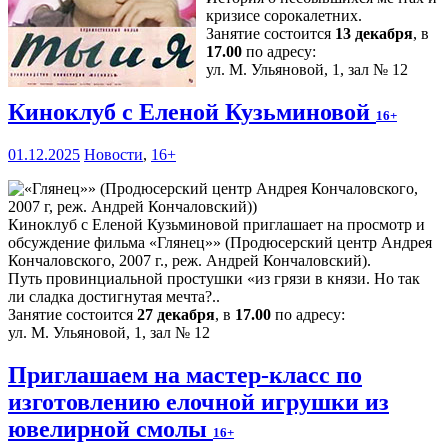
кризисе сорокалетних.
Занятие состоится
13 декабря
, в
17.00
по адресу:
ул. М. Ульяновой, 1, зал № 12
Киноклуб с Еленой Кузьминовой
16+
01.12.2025
Новости
,
16+
Киноклуб с Еленой Кузьминовой приглашает на просмотр и
обсуждение фильма «Глянец»» (Продюсерский центр Андрея
Кончаловского, 2007 г., реж. Андрей Кончаловский).
Путь провинциальной простушки «из грязи в князи. Но так
ли сладка достигнутая мечта?..
Занятие состоится
27 декабря
, в
17.00
по адресу:
ул. М. Ульяновой, 1, зал № 12
Приглашаем на мастер-класс по
изготовлению елочной игрушки из
ювелирной смолы
16+