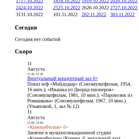
17
17.10.2022
18
18.10.2022
19
19.10.2022
20
20.10.2022
24
24.10.2022
25
25.10.2022
26
26.10.2022
27
27.10.2022
31
31.10.2022
1
01.11.2022
2
02.11.2022
3
03.11.2022
Сегодня
Сегодня нет событий
Скоро
11
Августа
11:30
-
12:30
Виртуальный концертный зал 0+
Показ м/ф «Мойдодыр» (Союзмультфильм, 1954,
16 мин.); «Ивашка из Дворца пионеров»
(Союзмультфильм, 1981, 10 мин.); «Паровозик из
Ромашкова» (Союзмультфильм, 1967, 10 мин.)
(Ульяновой, 1, зал № 12)
11
Августа
12:00
-
13:00
«КоневаФильм» 6+
Занятие в мультипликационной студии
«КоневаФильм» (Конева, 6, читальный зал)