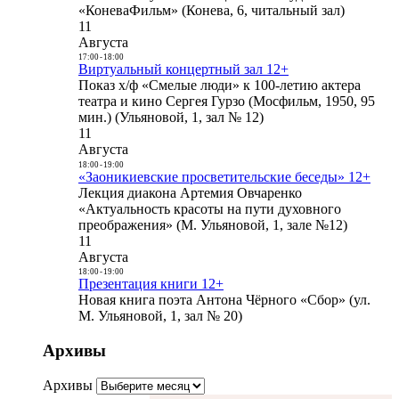
«КоневаФильм» (Конева, 6, читальный зал)
11
Августа
17:00
-
18:00
Виртуальный концертный зал 12+
Показ х/ф «Смелые люди» к 100-летию актера
театра и кино Сергея Гурзо (Мосфильм, 1950, 95
мин.) (Ульяновой, 1, зал № 12)
11
Августа
18:00
-
19:00
«Заоникиевские просветительские беседы» 12+
Лекция диакона Артемия Овчаренко
«Актуальность красоты на пути духовного
преображения» (М. Ульяновой, 1, зале №12)
11
Августа
18:00
-
19:00
Презентация книги 12+
Новая книга поэта Антона Чёрного «Сбор» (ул.
М. Ульяновой, 1, зал № 20)
Архивы
Архивы