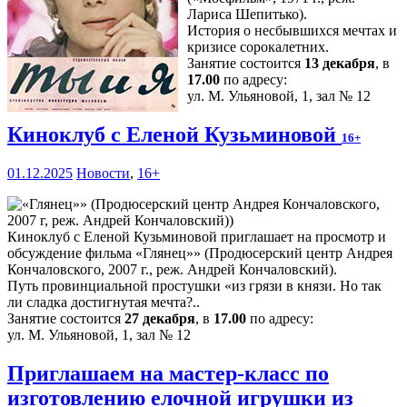
Лариса Шепитько).
История о несбывшихся мечтах и
кризисе сорокалетних.
Занятие состоится
13 декабря
, в
17.00
по адресу:
ул. М. Ульяновой, 1, зал № 12
Киноклуб с Еленой Кузьминовой
16+
01.12.2025
Новости
,
16+
Киноклуб с Еленой Кузьминовой приглашает на просмотр и
обсуждение фильма «Глянец»» (Продюсерский центр Андрея
Кончаловского, 2007 г., реж. Андрей Кончаловский).
Путь провинциальной простушки «из грязи в князи. Но так
ли сладка достигнутая мечта?..
Занятие состоится
27 декабря
, в
17.00
по адресу:
ул. М. Ульяновой, 1, зал № 12
Приглашаем на мастер-класс по
изготовлению елочной игрушки из