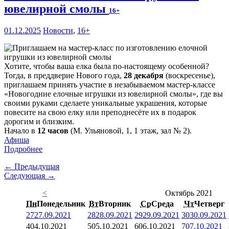
ювелирной смолы
16+
01.12.2025
Новости
,
16+
Хотите, чтобы ваша елка была по-настоящему особенной?
Тогда, в преддверие Нового года,
28 декабря
(воскресенье),
приглашаем принять участие в незабываемом мастер-классе
«Новогодние елочные игрушки из ювелирной смолы», где вы
своими руками сделаете уникальные украшения, которые
повесите на свою елку или преподнесёте их в подарок
дорогим и близким.
Начало в
12 часов
(М. Ульяновой, 1, 1 этаж, зал № 2).
Афиша
Подробнее
← Предыдущая
Следующая →
<
Октябрь 2021
Пн
Понедельник
Вт
Вторник
Ср
Среда
Чт
Четверг
27
27.09.2021
28
28.09.2021
29
29.09.2021
30
30.09.2021
4
04.10.2021
5
05.10.2021
6
06.10.2021
7
07.10.2021