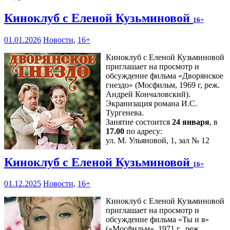
Киноклуб с Еленой Кузьминовой
16+
01.01.2026
Новости
,
16+
Киноклуб с Еленой Кузьминовой
приглашает на просмотр и
обсуждение фильма «Дворянское
гнездо» (Мосфильм, 1969 г, реж.
Андрей Кончаловский).
Экранизация романа И.С.
Тургенева.
Занятие состоится
24 января
, в
17.00
по адресу:
ул. М. Ульяновой, 1, зал № 12
Киноклуб с Еленой Кузьминовой
16+
01.12.2025
Новости
,
16+
Киноклуб с Еленой Кузьминовой
приглашает на просмотр и
обсуждение фильма «Ты и я»
(«Мосфильм», 1971 г., реж.