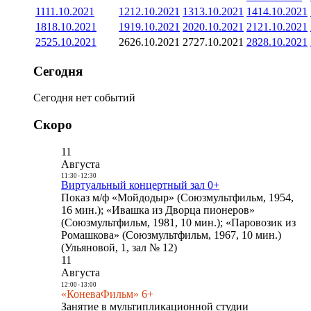
11
11.10.2021
12
12.10.2021
13
13.10.2021
14
14.10.2021
18
18.10.2021
19
19.10.2021
20
20.10.2021
21
21.10.2021
25
25.10.2021
26
26.10.2021
27
27.10.2021
28
28.10.2021
Сегодня
Сегодня нет событий
Скоро
11
Августа
11:30
-
12:30
Виртуальный концертный зал 0+
Показ м/ф «Мойдодыр» (Союзмультфильм, 1954,
16 мин.); «Ивашка из Дворца пионеров»
(Союзмультфильм, 1981, 10 мин.); «Паровозик из
Ромашкова» (Союзмультфильм, 1967, 10 мин.)
(Ульяновой, 1, зал № 12)
11
Августа
12:00
-
13:00
«КоневаФильм» 6+
Занятие в мультипликационной студии