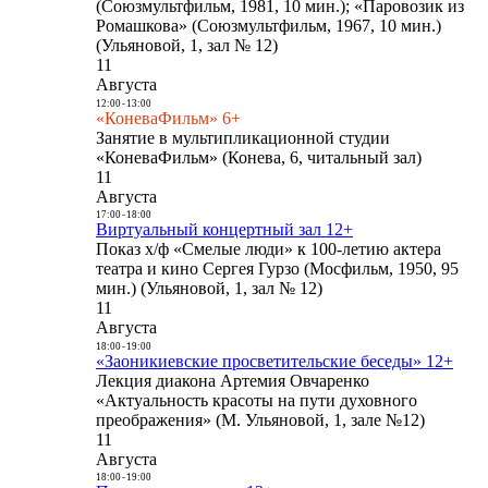
(Союзмультфильм, 1981, 10 мин.); «Паровозик из
Ромашкова» (Союзмультфильм, 1967, 10 мин.)
(Ульяновой, 1, зал № 12)
11
Августа
12:00
-
13:00
«КоневаФильм» 6+
Занятие в мультипликационной студии
«КоневаФильм» (Конева, 6, читальный зал)
11
Августа
17:00
-
18:00
Виртуальный концертный зал 12+
Показ х/ф «Смелые люди» к 100-летию актера
театра и кино Сергея Гурзо (Мосфильм, 1950, 95
мин.) (Ульяновой, 1, зал № 12)
11
Августа
18:00
-
19:00
«Заоникиевские просветительские беседы» 12+
Лекция диакона Артемия Овчаренко
«Актуальность красоты на пути духовного
преображения» (М. Ульяновой, 1, зале №12)
11
Августа
18:00
-
19:00