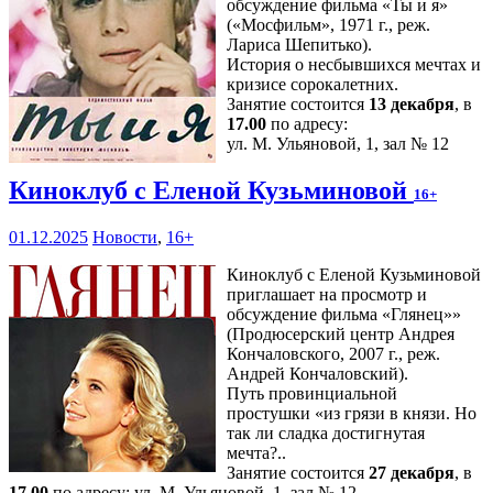
обсуждение фильма «Ты и я»
(«Мосфильм», 1971 г., реж.
Лариса Шепитько).
История о несбывшихся мечтах и
кризисе сорокалетних.
Занятие состоится
13 декабря
, в
17.00
по адресу:
ул. М. Ульяновой, 1, зал № 12
Киноклуб с Еленой Кузьминовой
16+
01.12.2025
Новости
,
16+
Киноклуб с Еленой Кузьминовой
приглашает на просмотр и
обсуждение фильма «Глянец»»
(Продюсерский центр Андрея
Кончаловского, 2007 г., реж.
Андрей Кончаловский).
Путь провинциальной
простушки «из грязи в князи. Но
так ли сладка достигнутая
мечта?..
Занятие состоится
27 декабря
, в
17.00
по адресу: ул. М. Ульяновой, 1, зал № 12