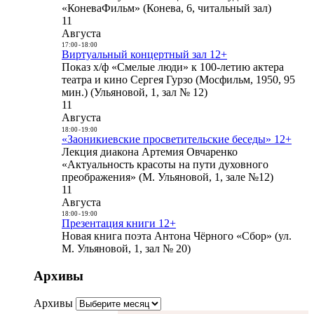
«КоневаФильм» (Конева, 6, читальный зал)
11
Августа
17:00
-
18:00
Виртуальный концертный зал 12+
Показ х/ф «Смелые люди» к 100-летию актера
театра и кино Сергея Гурзо (Мосфильм, 1950, 95
мин.) (Ульяновой, 1, зал № 12)
11
Августа
18:00
-
19:00
«Заоникиевские просветительские беседы» 12+
Лекция диакона Артемия Овчаренко
«Актуальность красоты на пути духовного
преображения» (М. Ульяновой, 1, зале №12)
11
Августа
18:00
-
19:00
Презентация книги 12+
Новая книга поэта Антона Чёрного «Сбор» (ул.
М. Ульяновой, 1, зал № 20)
Архивы
Архивы