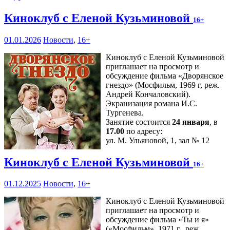
Киноклуб с Еленой Кузьминовой
16+
01.01.2026
Новости
,
16+
Киноклуб с Еленой Кузьминовой
приглашает на просмотр и
обсуждение фильма «Дворянское
гнездо» (Мосфильм, 1969 г, реж.
Андрей Кончаловский).
Экранизация романа И.С.
Тургенева.
Занятие состоится
24 января
, в
17.00
по адресу:
ул. М. Ульяновой, 1, зал № 12
Киноклуб с Еленой Кузьминовой
16+
01.12.2025
Новости
,
16+
Киноклуб с Еленой Кузьминовой
приглашает на просмотр и
обсуждение фильма «Ты и я»
(«Мосфильм», 1971 г., реж.