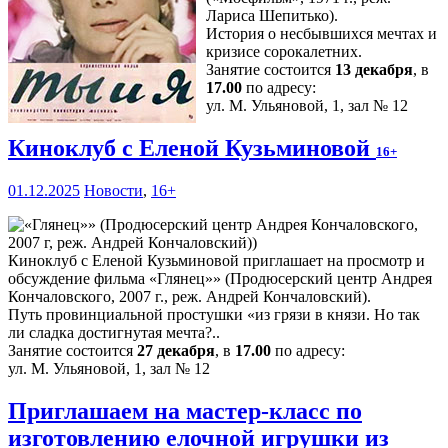
Лариса Шепитько).
История о несбывшихся мечтах и
кризисе сорокалетних.
Занятие состоится
13 декабря
, в
17.00
по адресу:
ул. М. Ульяновой, 1, зал № 12
Киноклуб с Еленой Кузьминовой
16+
01.12.2025
Новости
,
16+
Киноклуб с Еленой Кузьминовой приглашает на просмотр и
обсуждение фильма «Глянец»» (Продюсерский центр Андрея
Кончаловского, 2007 г., реж. Андрей Кончаловский).
Путь провинциальной простушки «из грязи в князи. Но так
ли сладка достигнутая мечта?..
Занятие состоится
27 декабря
, в
17.00
по адресу:
ул. М. Ульяновой, 1, зал № 12
Приглашаем на мастер-класс по
изготовлению елочной игрушки из