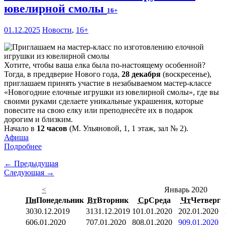
ювелирной смолы
16+
01.12.2025
Новости
,
16+
Хотите, чтобы ваша елка была по-настоящему особенной?
Тогда, в преддверие Нового года,
28 декабря
(воскресенье),
приглашаем принять участие в незабываемом мастер-классе
«Новогодние елочные игрушки из ювелирной смолы», где вы
своими руками сделаете уникальные украшения, которые
повесите на свою елку или преподнесёте их в подарок
дорогим и близким.
Начало в
12 часов
(М. Ульяновой, 1, 1 этаж, зал № 2).
Афиша
Подробнее
← Предыдущая
Следующая →
<
Январь 2020
Пн
Понедельник
Вт
Вторник
Ср
Среда
Чт
Четверг
30
30.12.2019
31
31.12.2019
1
01.01.2020
2
02.01.2020
6
06.01.2020
7
07.01.2020
8
08.01.2020
9
09.01.2020