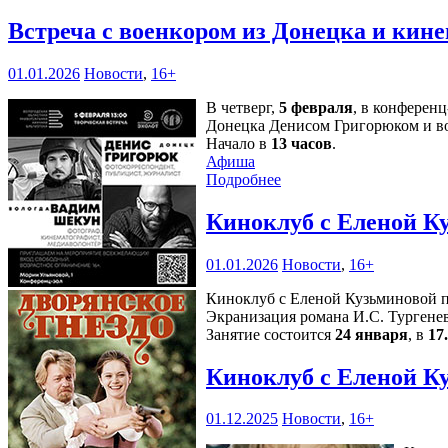
Встреча с военкором из Донецка и кин
01.01.2026
Новости
,
16+
В четверг,
5 февраля
, в конферен
Донецка Денисом Григорюком и в
Начало в
13 часов
.
Афиша
Подробнее
Киноклуб с Еленой К
01.01.2026
Новости
,
16+
Киноклуб с Еленой Кузьминовой п
Экранизация романа И.С. Тургенев
Занятие состоится
24 января
, в
17
Киноклуб с Еленой К
01.12.2025
Новости
,
16+