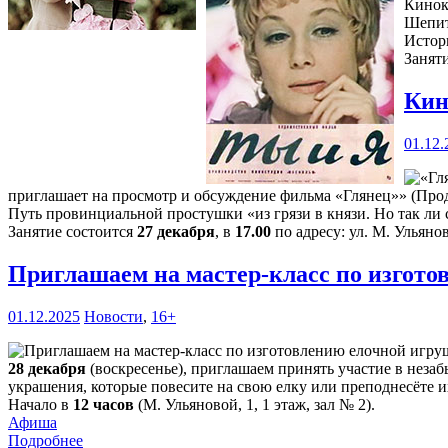
Кинок
Шепит
Истор
Занят
Кин
01.12.
приглашает на просмотр и обсуждение фильма «Глянец»» (Прод
Путь провинциальной простушки «из грязи в князи. Но так ли с
Занятие состоится
27 декабря
, в
17.00
по адресу: ул. М. Ульянов
Приглашаем на мастер-класс по изгот
01.12.2025
Новости
,
16+
28 декабря
(воскресенье), приглашаем принять участие в нез
украшения, которые повесите на свою елку или преподнесёте и
Начало в
12 часов
(М. Ульяновой, 1, 1 этаж, зал № 2).
Афиша
Подробнее