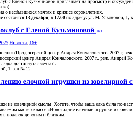
луб с Еленой Кузьминовой приглашает на просмотр и обсуждение
ько).
ия о несбывшихся мечтах и кризисе сорокалетних.
ие состоится
13 декабря
, в
17.00
по адресу: ул. М. Ульяновой, 1, 
оклуб с Еленой Кузьминовой
16+
2025
Новости
,
16+
юсерский центр Андрея Кончаловского, 2007 г., реж. Андрей Ко
ладка достигнутая мечта?..
ой, 1, зал № 12
овлению елочной игрушки из ювелирной
Хотите, чтобы ваша елка была по-наст
абываемом мастер-классе «Новогодние елочные игрушки из ювели
х в подарок дорогим и близким.