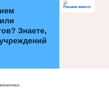
Решаем вместе
нием
 или
ов? Знаете,
 учреждений
библиотека»