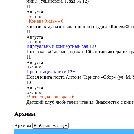
мин.) (Ульяновой, 1, зал № 12)
11
Августа
12:00
-
13:00
«КоневаФильм» 6+
Занятие в мультипликационной студии «КоневаФиль
11
Августа
17:00
-
18:00
Виртуальный концертный зал 12+
Показ х/ф «Смелые люди» к 100-летию актера театра
11
Августа
18:00
-
19:00
Презентация книги 12+
Новая книга поэта Антона Чёрного «Сбор» (ул. М. У
12
Августа
12:00
-
13:00
«Читающая лошадка» 6+
Детский клуб любителей чтения. Знакомство с книг
Архивы
Архивы