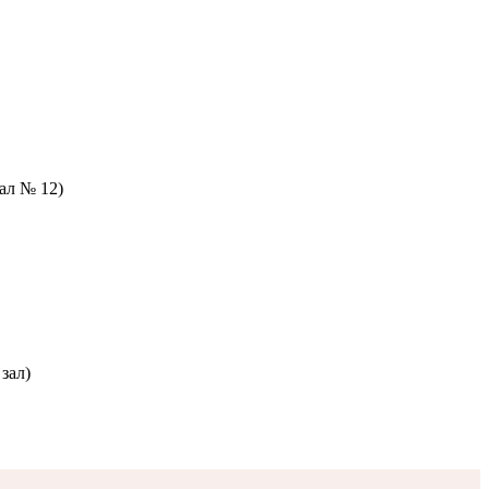
зал № 12)
зал)