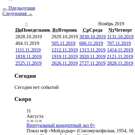
← Предыдущая
Следующая →
<
Ноябрь 2019
Пн
Понедельник
Вт
Вторник
Ср
Среда
Чт
Четверг
28
28.10.2019
29
29.10.2019
30
30.10.2019
31
31.10.2019
4
04.11.2019
5
05.11.2019
6
06.11.2019
7
07.11.2019
11
11.11.2019
12
12.11.2019
13
13.11.2019
14
14.11.2019
18
18.11.2019
19
19.11.2019
20
20.11.2019
21
21.11.2019
25
25.11.2019
26
26.11.2019
27
27.11.2019
28
28.11.2019
Сегодня
Сегодня нет событий
Скоро
11
Августа
11:30
-
12:30
Виртуальный концертный зал 0+
Показ м/ф «Мойдодыр» (Союзмультфильм, 1954, 16 