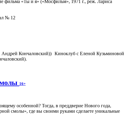
 фильма «Ты и я» («Мосфильм», 1971 г., реж. Лариса
зал № 12
Киноклуб с Еленой Кузьминовой
нчаловский).
 смолы
16+
оящему особенной? Тогда, в преддверие Нового года,
рной смолы», где вы своими руками сделаете уникальные