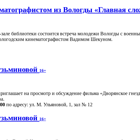
ематографистом из Вологды «Главная сл
ц-зале библиотеки состоится встреча молодежи Вологды с воен
ологодским кинематографистом Вадимом Шекуном.
узьминовой
16+
риглашает на просмотр и обсуждение фильма «Дворянское гнездо
а.
.00
по адресу: ул. М. Ульяновой, 1, зал № 12
узьминовой
16+