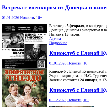
Встреча с военкором из Донецка и кин
01.01.2026
Новости
,
16+
В четверг,
5 февраля
, в конферен
Донецка Денисом Григорюком и в
Начало в
13 часов
.
Афиша
Подробнее
Киноклуб с Еленой К
01.01.2026
Новости
,
16+
Киноклуб с Еленой Кузьминовой п
Экранизация романа И.С. Тургенев
Занятие состоится
24 января
, в
17
Киноклуб с Еленой К
01.12.2025
Новости
,
16+