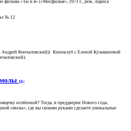
 фильма «Ты и я» («Мосфильм», 1971 г., реж. Лариса
зал № 12
Киноклуб с Еленой Кузьминовой
нчаловский).
 смолы
16+
оящему особенной? Тогда, в преддверие Нового года,
рной смолы», где вы своими руками сделаете уникальные