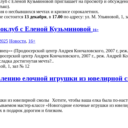
луб с Еленой Кузьминовой приглашает на просмотр и обсуждение
ько).
ия о несбывшихся мечтах и кризисе сорокалетних.
ие состоится
13 декабря
, в
17.00
по адресу: ул. М. Ульяновой, 1, 
оклуб с Еленой Кузьминовой
16+
2025
Новости
,
16+
юсерский центр Андрея Кончаловского, 2007 г., реж. Андрей Ко
ладка достигнутая мечта?..
ой, 1, зал № 12
овлению елочной игрушки из ювелирной
Хотите, чтобы ваша елка была по-наст
абываемом мастер-классе «Новогодние елочные игрушки из ювели
х в подарок дорогим и близким.