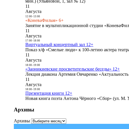
мин.) (Ульяновой, 1, зал № 12)
11
Августа
12:00
-
13:00
«КоневаФильм» 6+
Занятие в мультипликационной студии «КоневаФиль
11
Августа
17:00
-
18:00
Виртуальный концертный зал 12+
Показ х/ф «Смелые люди» к 100-летию актера театра
11
Августа
18:00
-
19:00
«Заоникиевские просветительские беседы» 12+
Лекция диакона Артемия Овчаренко «Актуальность 
11
Августа
18:00
-
19:00
Презентация книги 12+
Новая книга поэта Антона Чёрного «Сбор» (ул. М. У
Архивы
Архивы