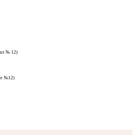
зал № 12)
ле №12)