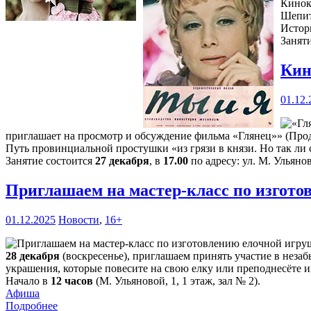
Кинок
Шепит
Истор
Занят
Кин
01.12.
приглашает на просмотр и обсуждение фильма «Глянец»» (Прод
Путь провинциальной простушки «из грязи в князи. Но так ли с
Занятие состоится
27 декабря
, в
17.00
по адресу: ул. М. Ульянов
Приглашаем на мастер-класс по изгот
01.12.2025
Новости
,
16+
28 декабря
(воскресенье), приглашаем принять участие в нез
украшения, которые повесите на свою елку или преподнесёте и
Начало в
12 часов
(М. Ульяновой, 1, 1 этаж, зал № 2).
Афиша
Подробнее