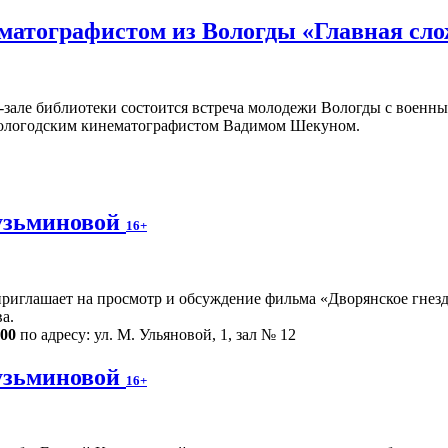
ематографистом из Вологды «Главная сл
ц-зале библиотеки состоится встреча молодежи Вологды с воен
ологодским кинематографистом Вадимом Шекуном.
узьминовой
16+
риглашает на просмотр и обсуждение фильма «Дворянское гнездо
а.
.00
по адресу: ул. М. Ульяновой, 1, зал № 12
узьминовой
16+