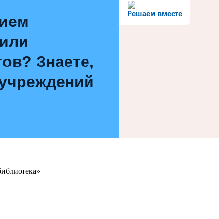
Решаем вместе
нием
 или
ов? Знаете,
 учреждений
библиотека»