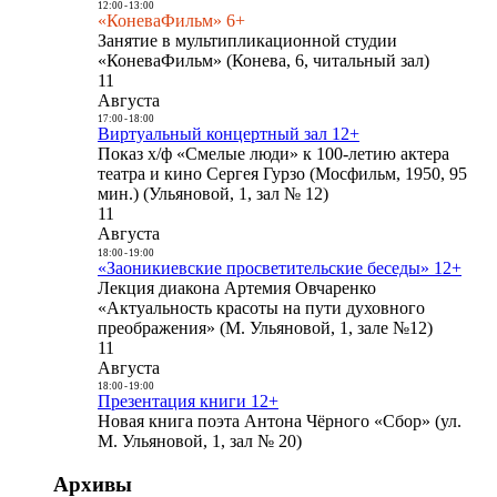
12:00
-
13:00
«КоневаФильм» 6+
Занятие в мультипликационной студии
«КоневаФильм» (Конева, 6, читальный зал)
11
Августа
17:00
-
18:00
Виртуальный концертный зал 12+
Показ х/ф «Смелые люди» к 100-летию актера
театра и кино Сергея Гурзо (Мосфильм, 1950, 95
мин.) (Ульяновой, 1, зал № 12)
11
Августа
18:00
-
19:00
«Заоникиевские просветительские беседы» 12+
Лекция диакона Артемия Овчаренко
«Актуальность красоты на пути духовного
преображения» (М. Ульяновой, 1, зале №12)
11
Августа
18:00
-
19:00
Презентация книги 12+
Новая книга поэта Антона Чёрного «Сбор» (ул.
М. Ульяновой, 1, зал № 20)
Архивы