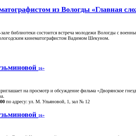
ематографистом из Вологды «Главная сл
ц-зале библиотеки состоится встреча молодежи Вологды с воен
ологодским кинематографистом Вадимом Шекуном.
узьминовой
16+
риглашает на просмотр и обсуждение фильма «Дворянское гнездо
а.
.00
по адресу: ул. М. Ульяновой, 1, зал № 12
узьминовой
16+