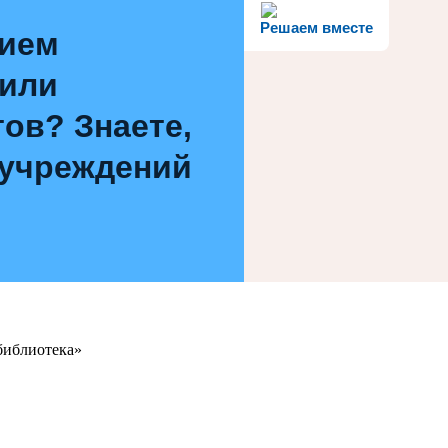
Решаем вместе
нием
 или
ов? Знаете,
 учреждений
библиотека»