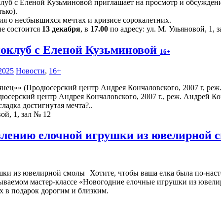
луб с Еленой Кузьминовой приглашает на просмотр и обсуждение
ько).
ия о несбывшихся мечтах и кризисе сорокалетних.
ие состоится
13 декабря
, в
17.00
по адресу: ул. М. Ульяновой, 1, 
оклуб с Еленой Кузьминовой
16+
2025
Новости
,
16+
юсерский центр Андрея Кончаловского, 2007 г., реж. Андрей Ко
ладка достигнутая мечта?..
ой, 1, зал № 12
овлению елочной игрушки из ювелирной
Хотите, чтобы ваша елка была по-наст
абываемом мастер-классе «Новогодние елочные игрушки из ювели
х в подарок дорогим и близким.