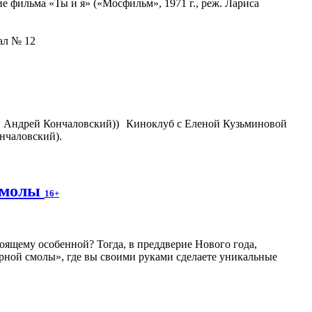
 фильма «Ты и я» («Мосфильм», 1971 г., реж. Лариса
зал № 12
Киноклуб с Еленой Кузьминовой
нчаловский).
 смолы
16+
оящему особенной? Тогда, в преддверие Нового года,
рной смолы», где вы своими руками сделаете уникальные