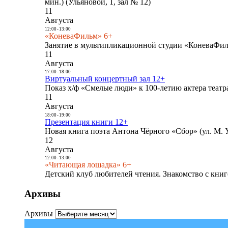
мин.) (Ульяновой, 1, зал № 12)
11
Августа
12:00
-
13:00
«КоневаФильм» 6+
Занятие в мультипликационной студии «КоневаФиль
11
Августа
17:00
-
18:00
Виртуальный концертный зал 12+
Показ х/ф «Смелые люди» к 100-летию актера театра
11
Августа
18:00
-
19:00
Презентация книги 12+
Новая книга поэта Антона Чёрного «Сбор» (ул. М. У
12
Августа
12:00
-
13:00
«Читающая лошадка» 6+
Детский клуб любителей чтения. Знакомство с книг
Архивы
Архивы