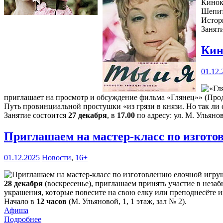
Кинок
Шепит
Истор
Занят
Кин
01.12.
приглашает на просмотр и обсуждение фильма «Глянец»» (Прод
Путь провинциальной простушки «из грязи в князи. Но так ли с
Занятие состоится
27 декабря
, в
17.00
по адресу: ул. М. Ульянов
Приглашаем на мастер-класс по изгот
01.12.2025
Новости
,
16+
28 декабря
(воскресенье), приглашаем принять участие в нез
украшения, которые повесите на свою елку или преподнесёте и
Начало в
12 часов
(М. Ульяновой, 1, 1 этаж, зал № 2).
Афиша
Подробнее