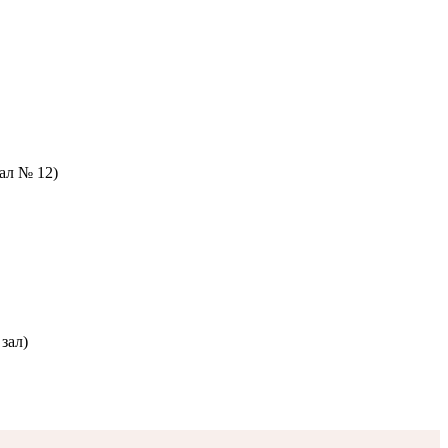
зал № 12)
зал)