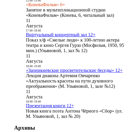
12:00
-
13:00
«КоневаФильм» 6+
Занятие в мультипликационной студии
«КоневаФильм» (Конева, 6, читальный зал)
11
Августа
17:00
-
18:00
Виртуальный концертный зал 12+
Показ х/ф «Смелые люди» к 100-летию актера
театра и кино Сергея Гурзо (Мосфильм, 1950, 95
мин.) (Ульяновой, 1, зал № 12)
11
Августа
18:00
-
19:00
«Заоникиевские просветительские беседы» 12+
Лекция диакона Артемия Овчаренко
«Актуальность красоты на пути духовного
преображения» (М. Ульяновой, 1, зале №12)
11
Августа
18:00
-
19:00
Презентация книги 12+
Новая книга поэта Антона Чёрного «Сбор» (ул.
М. Ульяновой, 1, зал № 20)
Архивы