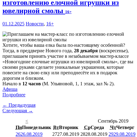
изготовлению елочной игрушки из
ювелирной смолы
16+
01.12.2025
Новости
,
16+
Хотите, чтобы ваша елка была по-настоящему особенной?
Тогда, в преддверие Нового года,
28 декабря
(воскресенье),
приглашаем принять участие в незабываемом мастер-классе
«Новогодние елочные игрушки из ювелирной смолы», где вы
своими руками сделаете уникальные украшения, которые
повесите на свою елку или преподнесёте их в подарок
дорогим и близким.
Начало в
12 часов
(М. Ульяновой, 1, 1 этаж, зал № 2).
Афиша
Подробнее
← Предыдущая
Следующая →
<
Сентябрь 2019
Пн
Понедельник
Вт
Вторник
Ср
Среда
Чт
Четверг
26
26.08.2019
27
27.08.2019
28
28.08.2019
29
29.08.2019