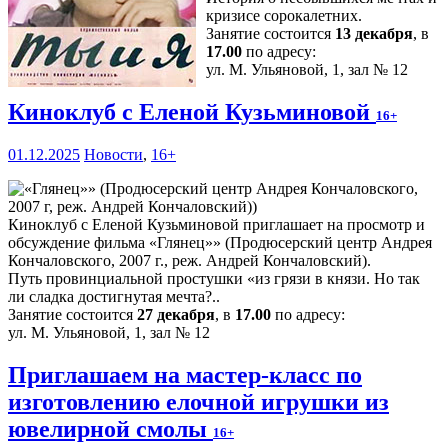
кризисе сорокалетних.
Занятие состоится
13 декабря
, в
17.00
по адресу:
ул. М. Ульяновой, 1, зал № 12
Киноклуб с Еленой Кузьминовой
16+
01.12.2025
Новости
,
16+
Киноклуб с Еленой Кузьминовой приглашает на просмотр и
обсуждение фильма «Глянец»» (Продюсерский центр Андрея
Кончаловского, 2007 г., реж. Андрей Кончаловский).
Путь провинциальной простушки «из грязи в князи. Но так
ли сладка достигнутая мечта?..
Занятие состоится
27 декабря
, в
17.00
по адресу:
ул. М. Ульяновой, 1, зал № 12
Приглашаем на мастер-класс по
изготовлению елочной игрушки из
ювелирной смолы
16+