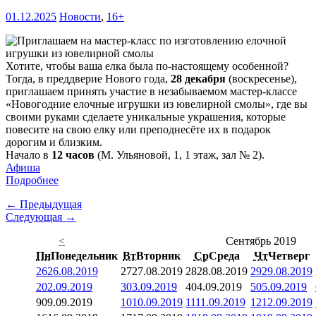
01.12.2025
Новости
,
16+
Хотите, чтобы ваша елка была по-настоящему особенной?
Тогда, в преддверие Нового года,
28 декабря
(воскресенье),
приглашаем принять участие в незабываемом мастер-классе
«Новогодние елочные игрушки из ювелирной смолы», где вы
своими руками сделаете уникальные украшения, которые
повесите на свою елку или преподнесёте их в подарок
дорогим и близким.
Начало в
12 часов
(М. Ульяновой, 1, 1 этаж, зал № 2).
Афиша
Подробнее
← Предыдущая
Следующая →
<
Сентябрь 2019
Пн
Понедельник
Вт
Вторник
Ср
Среда
Чт
Четверг
26
26.08.2019
27
27.08.2019
28
28.08.2019
29
29.08.2019
2
02.09.2019
3
03.09.2019
4
04.09.2019
5
05.09.2019
9
09.09.2019
10
10.09.2019
11
11.09.2019
12
12.09.2019