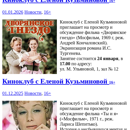
16+
01.01.2026
Новости
,
16+
Киноклуб с Еленой Кузьминовой
приглашает на просмотр и
обсуждение фильма «Дворянское
гнездо» (Мосфильм, 1969 г, реж.
Андрей Кончаловский).
Экранизация романа И.С.
Тургенева.
Занятие состоится
24 января
, в
17.00
по адресу:
ул. М. Ульяновой, 1, зал № 12
Киноклуб с Еленой Кузьминовой
16+
01.12.2025
Новости
,
16+
Киноклуб с Еленой Кузьминовой
приглашает на просмотр и
обсуждение фильма «Ты и я»
(«Мосфильм», 1971 г., реж.
Лариса Шепитько).
История о несбывшихся мечтах и