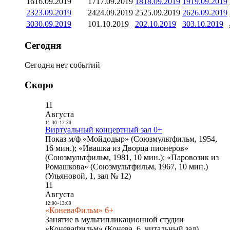
16
16.09.2019
17
17.09.2019
18
18.09.2019
19
19.09.2019
23
23.09.2019
24
24.09.2019
25
25.09.2019
26
26.09.2019
30
30.09.2019
1
01.10.2019
2
02.10.2019
3
03.10.2019
Сегодня
Сегодня нет событий
Скоро
11
Августа
11:30
-
12:30
Виртуальный концертный зал 0+
Показ м/ф «Мойдодыр» (Союзмультфильм, 1954,
16 мин.); «Ивашка из Дворца пионеров»
(Союзмультфильм, 1981, 10 мин.); «Паровозик из
Ромашкова» (Союзмультфильм, 1967, 10 мин.)
(Ульяновой, 1, зал № 12)
11
Августа
12:00
-
13:00
«КоневаФильм» 6+
Занятие в мультипликационной студии
«КоневаФильм» (Конева, 6, читальный зал)