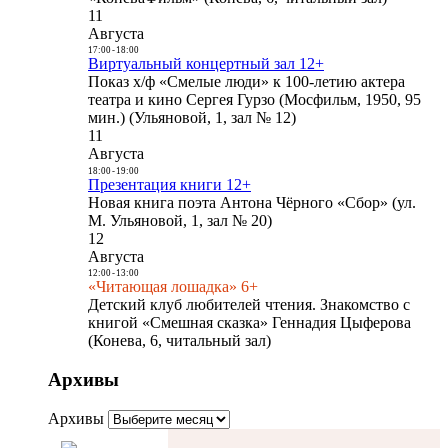
11
Августа
17:00
-
18:00
Виртуальный концертный зал 12+
Показ х/ф «Смелые люди» к 100-летию актера
театра и кино Сергея Гурзо (Мосфильм, 1950, 95
мин.) (Ульяновой, 1, зал № 12)
11
Августа
18:00
-
19:00
Презентация книги 12+
Новая книга поэта Антона Чёрного «Сбор» (ул.
М. Ульяновой, 1, зал № 20)
12
Августа
12:00
-
13:00
«Читающая лошадка» 6+
Детский клуб любителей чтения. Знакомство с
книгой «Смешная сказка» Геннадия Цыферова
(Конева, 6, читальный зал)
Архивы
Архивы