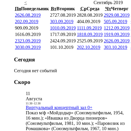
<
Сентябрь 2019
Пн
Понедельник
Вт
Вторник
Ср
Среда
Чт
Четверг
26
26.08.2019
27
27.08.2019
28
28.08.2019
29
29.08.2019
2
02.09.2019
3
03.09.2019
4
04.09.2019
5
05.09.2019
9
09.09.2019
10
10.09.2019
11
11.09.2019
12
12.09.2019
16
16.09.2019
17
17.09.2019
18
18.09.2019
19
19.09.2019
23
23.09.2019
24
24.09.2019
25
25.09.2019
26
26.09.2019
30
30.09.2019
1
01.10.2019
2
02.10.2019
3
03.10.2019
Сегодня
Сегодня нет событий
Скоро
11
Августа
11:30
-
12:30
Виртуальный концертный зал 0+
Показ м/ф «Мойдодыр» (Союзмультфильм, 1954,
16 мин.); «Ивашка из Дворца пионеров»
(Союзмультфильм, 1981, 10 мин.); «Паровозик из
Ромашкова» (Союзмультфильм, 1967, 10 мин.)