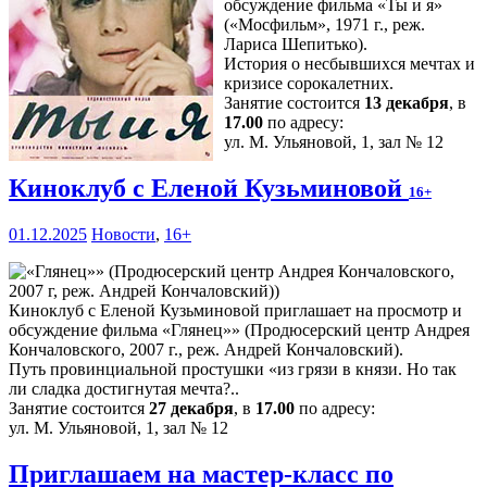
обсуждение фильма «Ты и я»
(«Мосфильм», 1971 г., реж.
Лариса Шепитько).
История о несбывшихся мечтах и
кризисе сорокалетних.
Занятие состоится
13 декабря
, в
17.00
по адресу:
ул. М. Ульяновой, 1, зал № 12
Киноклуб с Еленой Кузьминовой
16+
01.12.2025
Новости
,
16+
Киноклуб с Еленой Кузьминовой приглашает на просмотр и
обсуждение фильма «Глянец»» (Продюсерский центр Андрея
Кончаловского, 2007 г., реж. Андрей Кончаловский).
Путь провинциальной простушки «из грязи в князи. Но так
ли сладка достигнутая мечта?..
Занятие состоится
27 декабря
, в
17.00
по адресу:
ул. М. Ульяновой, 1, зал № 12
Приглашаем на мастер-класс по