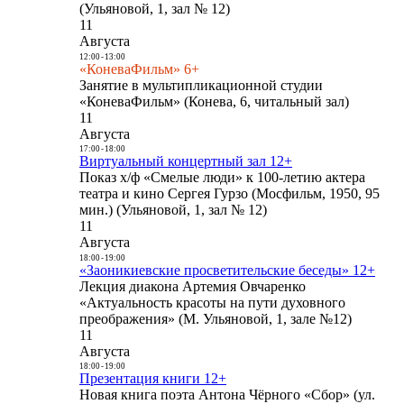
(Ульяновой, 1, зал № 12)
11
Августа
12:00
-
13:00
«КоневаФильм» 6+
Занятие в мультипликационной студии
«КоневаФильм» (Конева, 6, читальный зал)
11
Августа
17:00
-
18:00
Виртуальный концертный зал 12+
Показ х/ф «Смелые люди» к 100-летию актера
театра и кино Сергея Гурзо (Мосфильм, 1950, 95
мин.) (Ульяновой, 1, зал № 12)
11
Августа
18:00
-
19:00
«Заоникиевские просветительские беседы» 12+
Лекция диакона Артемия Овчаренко
«Актуальность красоты на пути духовного
преображения» (М. Ульяновой, 1, зале №12)
11
Августа
18:00
-
19:00
Презентация книги 12+
Новая книга поэта Антона Чёрного «Сбор» (ул.