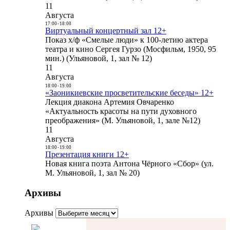
11
Августа
17:00
-
18:00
Виртуальный концертный зал 12+
Показ х/ф «Смелые люди» к 100-летию актера
театра и кино Сергея Гурзо (Мосфильм, 1950, 95
мин.) (Ульяновой, 1, зал № 12)
11
Августа
18:00
-
19:00
«Заоникиевские просветительские беседы» 12+
Лекция диакона Артемия Овчаренко
«Актуальность красоты на пути духовного
преображения» (М. Ульяновой, 1, зале №12)
11
Августа
18:00
-
19:00
Презентация книги 12+
Новая книга поэта Антона Чёрного «Сбор» (ул.
М. Ульяновой, 1, зал № 20)
Архивы
Архивы