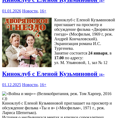
16+
01.01.2026
Новости
,
16+
Киноклуб с Еленой Кузьминовой
приглашает на просмотр и
обсуждение фильма «Дворянское
гнездо» (Мосфильм, 1969 г, реж.
Андрей Кончаловский).
Экранизация романа И.С.
Тургенева.
Занятие состоится
24 января
, в
17.00
по адресу:
ул. М. Ульяновой, 1, зал № 12
Киноклуб с Еленой Кузьминовой
16+
01.12.2025
Новости
,
16+
Киноклуб с Еленой Кузьминовой приглашает на просмотр и
обсуждение фильма «Ты и я» («Мосфильм», 1971 г., реж.
Лариса Шепитько).
История о несбывшихся мечтах и кризисе сорокалетних.