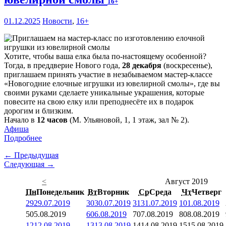
16+
01.12.2025
Новости
,
16+
Хотите, чтобы ваша елка была по-настоящему особенной?
Тогда, в преддверие Нового года,
28 декабря
(воскресенье),
приглашаем принять участие в незабываемом мастер-классе
«Новогодние елочные игрушки из ювелирной смолы», где вы
своими руками сделаете уникальные украшения, которые
повесите на свою елку или преподнесёте их в подарок
дорогим и близким.
Начало в
12 часов
(М. Ульяновой, 1, 1 этаж, зал № 2).
Афиша
Подробнее
← Предыдущая
Следующая →
<
Август 2019
Пн
Понедельник
Вт
Вторник
Ср
Среда
Чт
Четверг
29
29.07.2019
30
30.07.2019
31
31.07.2019
1
01.08.2019
5
05.08.2019
6
06.08.2019
7
07.08.2019
8
08.08.2019
12
12.08.2019
13
13.08.2019
14
14.08.2019
15
15.08.2019