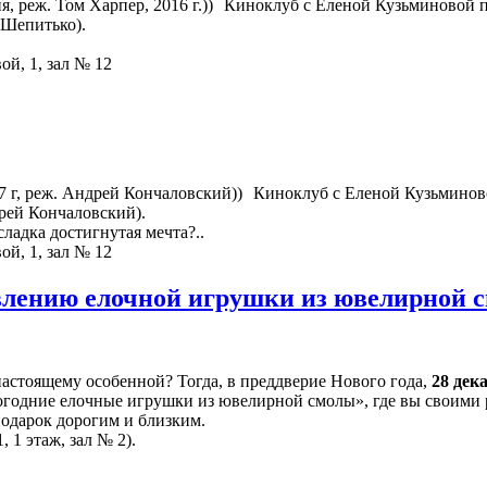
Киноклуб с Еленой Кузьминовой п
 Шепитько).
ой, 1, зал № 12
Киноклуб с Еленой Кузьминов
рей Кончаловский).
ладка достигнутая мечта?..
ой, 1, зал № 12
овлению елочной игрушки из ювелирной
настоящему особенной? Тогда, в преддверие Нового года,
28 дек
огодние елочные игрушки из ювелирной смолы», где вы своими 
подарок дорогим и близким.
, 1 этаж, зал № 2).