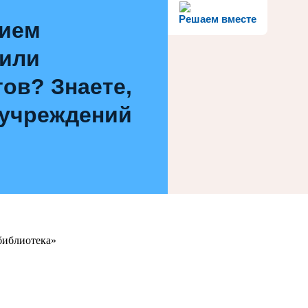
Решаем вместе
нием
 или
ов? Знаете,
 учреждений
библиотека»