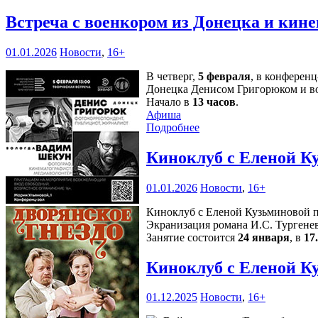
Встреча с военкором из Донецка и кин
01.01.2026
Новости
,
16+
В четверг,
5 февраля
, в конферен
Донецка Денисом Григорюком и в
Начало в
13 часов
.
Афиша
Подробнее
Киноклуб с Еленой К
01.01.2026
Новости
,
16+
Киноклуб с Еленой Кузьминовой п
Экранизация романа И.С. Тургенев
Занятие состоится
24 января
, в
17
Киноклуб с Еленой К
01.12.2025
Новости
,
16+