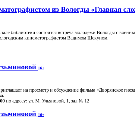
ематографистом из Вологды «Главная сл
ц-зале библиотеки состоится встреча молодежи Вологды с воен
ологодским кинематографистом Вадимом Шекуном.
узьминовой
16+
риглашает на просмотр и обсуждение фильма «Дворянское гнездо
а.
.00
по адресу: ул. М. Ульяновой, 1, зал № 12
узьминовой
16+