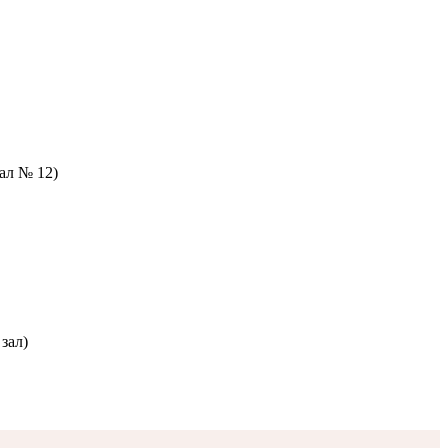
зал № 12)
зал)