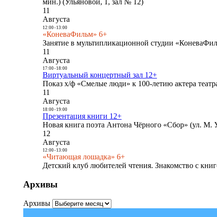
мин.) (Ульяновой, 1, зал № 12)
11
Августа
12:00
-
13:00
«КоневаФильм» 6+
Занятие в мультипликационной студии «КоневаФиль
11
Августа
17:00
-
18:00
Виртуальный концертный зал 12+
Показ х/ф «Смелые люди» к 100-летию актера театра
11
Августа
18:00
-
19:00
Презентация книги 12+
Новая книга поэта Антона Чёрного «Сбор» (ул. М. У
12
Августа
12:00
-
13:00
«Читающая лошадка» 6+
Детский клуб любителей чтения. Знакомство с книг
Архивы
Архивы