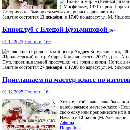
(«Мосфильм», 1971 г., реж. Лариса
История о несбывшихся мечтах и кризисе сорокалетних.
Занятие состоится
13 декабря
, в
17.00
по адресу: ул. М. Ульянов
Киноклуб с Еленой Кузьминовой
16+
01.12.2025
Новости
,
16+
(Продюсерский центр Андрея Кончаловского, 2007 г., реж. Анд
Путь провинциальной простушки «из грязи в князи. Но так ли с
Занятие состоится
27 декабря
, в
17.00
по адресу: ул. М. Ульянов
Приглашаем на мастер-класс по изгот
01.12.2025
Новости
,
16+
Хотите, чтобы ваша елка была по-
незабываемом мастер-классе «Нов
свою елку или преподнесёте их в 
Начало в
12 часов
(М. Ульяновой, 1
Афиша
Подробнее