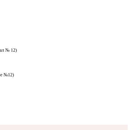
зал № 12)
ле №12)