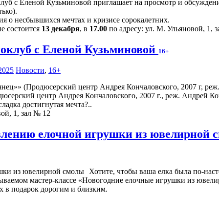
луб с Еленой Кузьминовой приглашает на просмотр и обсуждение
ько).
ия о несбывшихся мечтах и кризисе сорокалетних.
ие состоится
13 декабря
, в
17.00
по адресу: ул. М. Ульяновой, 1, 
оклуб с Еленой Кузьминовой
16+
2025
Новости
,
16+
юсерский центр Андрея Кончаловского, 2007 г., реж. Андрей Ко
ладка достигнутая мечта?..
ой, 1, зал № 12
овлению елочной игрушки из ювелирной
Хотите, чтобы ваша елка была по-наст
абываемом мастер-классе «Новогодние елочные игрушки из ювели
х в подарок дорогим и близким.