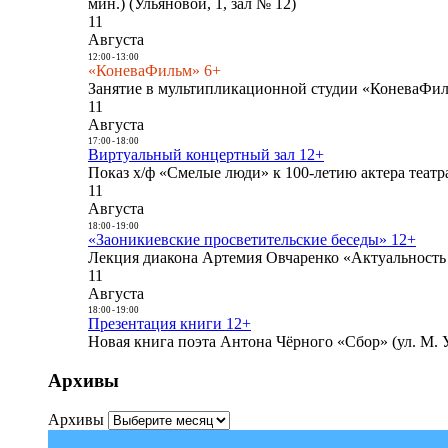
мин.) (Ульяновой, 1, зал № 12)
11
Августа
12:00
-
13:00
«КоневаФильм» 6+
Занятие в мультипликационной студии «КоневаФиль
11
Августа
17:00
-
18:00
Виртуальный концертный зал 12+
Показ х/ф «Смелые люди» к 100-летию актера театра
11
Августа
18:00
-
19:00
«Заоникиевские просветительские беседы» 12+
Лекция диакона Артемия Овчаренко «Актуальность 
11
Августа
18:00
-
19:00
Презентация книги 12+
Новая книга поэта Антона Чёрного «Сбор» (ул. М. У
Архивы
Архивы