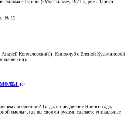
 фильма «Ты и я» («Мосфильм», 1971 г., реж. Лариса
зал № 12
Киноклуб с Еленой Кузьминовой
нчаловский).
 смолы
16+
оящему особенной? Тогда, в преддверие Нового года,
рной смолы», где вы своими руками сделаете уникальные