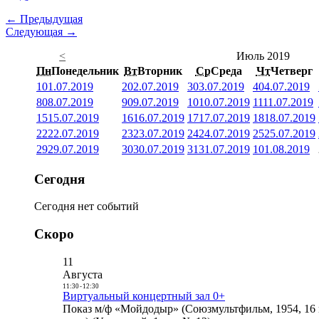
← Предыдущая
Следующая →
<
Июль 2019
Пн
Понедельник
Вт
Вторник
Ср
Среда
Чт
Четверг
1
01.07.2019
2
02.07.2019
3
03.07.2019
4
04.07.2019
8
08.07.2019
9
09.07.2019
10
10.07.2019
11
11.07.2019
15
15.07.2019
16
16.07.2019
17
17.07.2019
18
18.07.2019
22
22.07.2019
23
23.07.2019
24
24.07.2019
25
25.07.2019
29
29.07.2019
30
30.07.2019
31
31.07.2019
1
01.08.2019
Сегодня
Сегодня нет событий
Скоро
11
Августа
11:30
-
12:30
Виртуальный концертный зал 0+
Показ м/ф «Мойдодыр» (Союзмультфильм, 1954, 16 