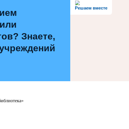
Решаем вместе
нием
 или
ов? Знаете,
 учреждений
библиотека»