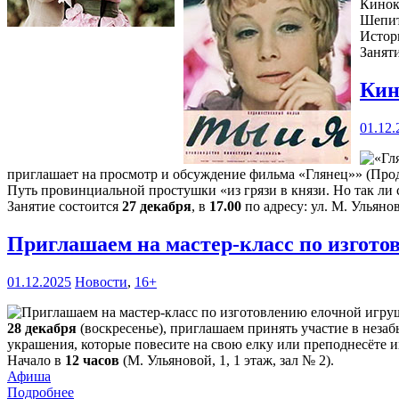
Кинок
Шепит
Истор
Занят
Кин
01.12.
приглашает на просмотр и обсуждение фильма «Глянец»» (Прод
Путь провинциальной простушки «из грязи в князи. Но так ли с
Занятие состоится
27 декабря
, в
17.00
по адресу: ул. М. Ульянов
Приглашаем на мастер-класс по изгот
01.12.2025
Новости
,
16+
28 декабря
(воскресенье), приглашаем принять участие в нез
украшения, которые повесите на свою елку или преподнесёте и
Начало в
12 часов
(М. Ульяновой, 1, 1 этаж, зал № 2).
Афиша
Подробнее