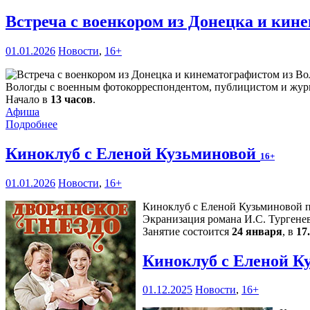
Встреча с военкором из Донецка и кин
01.01.2026
Новости
,
16+
Вологды с военным фотокорреспондентом, публицистом и жу
Начало в
13 часов
.
Афиша
Подробнее
Киноклуб с Еленой Кузьминовой
16+
01.01.2026
Новости
,
16+
Киноклуб с Еленой Кузьминовой п
Экранизация романа И.С. Тургенев
Занятие состоится
24 января
, в
17
Киноклуб с Еленой К
01.12.2025
Новости
,
16+