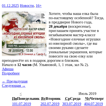
01.12.2025
Новости
,
16+
Хотите, чтобы ваша елка была
по-настоящему особенной? Тогда,
в преддверие Нового года,
28 декабря
(воскресенье),
приглашаем принять участие в
незабываемом мастер-классе
«Новогодние елочные игрушки
из ювелирной смолы», где вы
своими руками сделаете
уникальные украшения, которые
повесите на свою елку или
преподнесёте их в подарок дорогим и близким.
Начало в
12 часов
(М. Ульяновой, 1, 1 этаж, зал № 2).
Афиша
Подробнее
← Предыдущая
Следующая →
<
Июль 2019
Пн
Понедельник
Вт
Вторник
Ср
Среда
Чт
Четверг
1
01.07.2019
2
02.07.2019
3
03.07.2019
4
04.07.2019