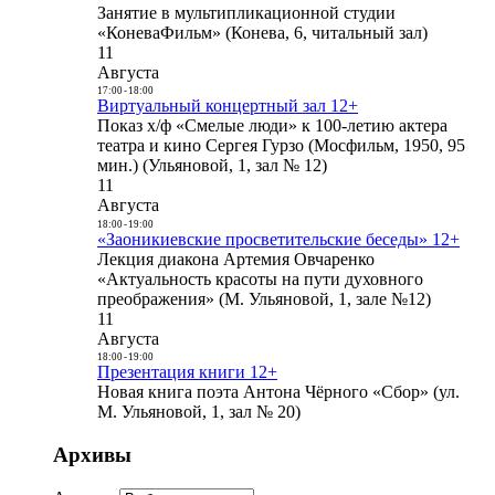
Занятие в мультипликационной студии
«КоневаФильм» (Конева, 6, читальный зал)
11
Августа
17:00
-
18:00
Виртуальный концертный зал 12+
Показ х/ф «Смелые люди» к 100-летию актера
театра и кино Сергея Гурзо (Мосфильм, 1950, 95
мин.) (Ульяновой, 1, зал № 12)
11
Августа
18:00
-
19:00
«Заоникиевские просветительские беседы» 12+
Лекция диакона Артемия Овчаренко
«Актуальность красоты на пути духовного
преображения» (М. Ульяновой, 1, зале №12)
11
Августа
18:00
-
19:00
Презентация книги 12+
Новая книга поэта Антона Чёрного «Сбор» (ул.
М. Ульяновой, 1, зал № 20)
Архивы