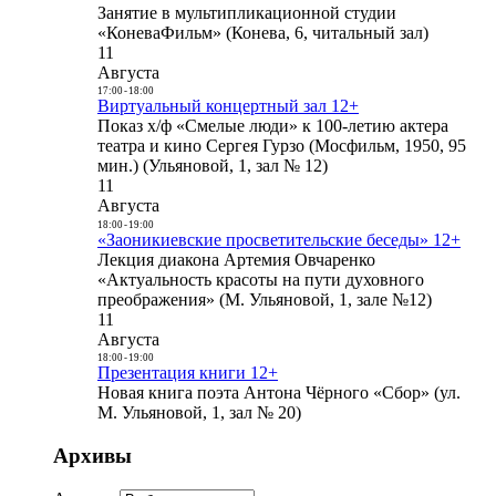
Занятие в мультипликационной студии
«КоневаФильм» (Конева, 6, читальный зал)
11
Августа
17:00
-
18:00
Виртуальный концертный зал 12+
Показ х/ф «Смелые люди» к 100-летию актера
театра и кино Сергея Гурзо (Мосфильм, 1950, 95
мин.) (Ульяновой, 1, зал № 12)
11
Августа
18:00
-
19:00
«Заоникиевские просветительские беседы» 12+
Лекция диакона Артемия Овчаренко
«Актуальность красоты на пути духовного
преображения» (М. Ульяновой, 1, зале №12)
11
Августа
18:00
-
19:00
Презентация книги 12+
Новая книга поэта Антона Чёрного «Сбор» (ул.
М. Ульяновой, 1, зал № 20)
Архивы