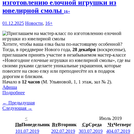
изготовлению елочной игрушки из
ювелирной смолы
16+
01.12.2025
Новости
,
16+
Хотите, чтобы ваша елка была по-настоящему особенной?
Тогда, в преддверие Нового года,
28 декабря
(воскресенье),
приглашаем принять участие в незабываемом мастер-классе
«Новогодние елочные игрушки из ювелирной смолы», где вы
своими руками сделаете уникальные украшения, которые
повесите на свою елку или преподнесёте их в подарок
дорогим и близким.
Начало в
12 часов
(М. Ульяновой, 1, 1 этаж, зал № 2).
Афиша
Подробнее
← Предыдущая
Следующая →
<
Июль 2019
Пн
Понедельник
Вт
Вторник
Ср
Среда
Чт
Четверг
1
01.07.2019
2
02.07.2019
3
03.07.2019
4
04.07.2019