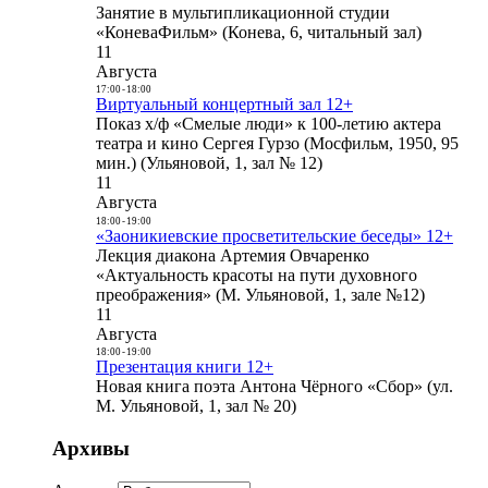
Занятие в мультипликационной студии
«КоневаФильм» (Конева, 6, читальный зал)
11
Августа
17:00
-
18:00
Виртуальный концертный зал 12+
Показ х/ф «Смелые люди» к 100-летию актера
театра и кино Сергея Гурзо (Мосфильм, 1950, 95
мин.) (Ульяновой, 1, зал № 12)
11
Августа
18:00
-
19:00
«Заоникиевские просветительские беседы» 12+
Лекция диакона Артемия Овчаренко
«Актуальность красоты на пути духовного
преображения» (М. Ульяновой, 1, зале №12)
11
Августа
18:00
-
19:00
Презентация книги 12+
Новая книга поэта Антона Чёрного «Сбор» (ул.
М. Ульяновой, 1, зал № 20)
Архивы