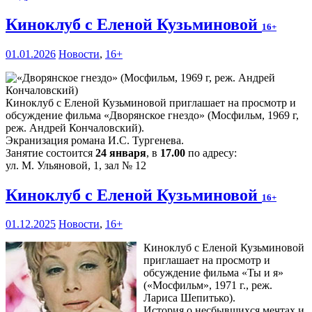
Киноклуб с Еленой Кузьминовой
16+
01.01.2026
Новости
,
16+
Киноклуб с Еленой Кузьминовой приглашает на просмотр и
обсуждение фильма «Дворянское гнездо» (Мосфильм, 1969 г,
реж. Андрей Кончаловский).
Экранизация романа И.С. Тургенева.
Занятие состоится
24 января
, в
17.00
по адресу:
ул. М. Ульяновой, 1, зал № 12
Киноклуб с Еленой Кузьминовой
16+
01.12.2025
Новости
,
16+
Киноклуб с Еленой Кузьминовой
приглашает на просмотр и
обсуждение фильма «Ты и я»
(«Мосфильм», 1971 г., реж.
Лариса Шепитько).
История о несбывшихся мечтах и