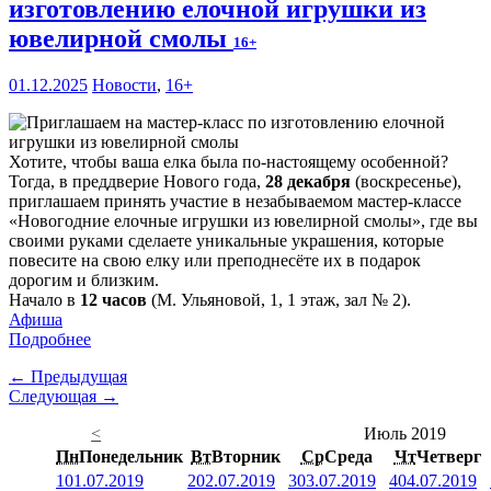
изготовлению елочной игрушки из
ювелирной смолы
16+
01.12.2025
Новости
,
16+
Хотите, чтобы ваша елка была по-настоящему особенной?
Тогда, в преддверие Нового года,
28 декабря
(воскресенье),
приглашаем принять участие в незабываемом мастер-классе
«Новогодние елочные игрушки из ювелирной смолы», где вы
своими руками сделаете уникальные украшения, которые
повесите на свою елку или преподнесёте их в подарок
дорогим и близким.
Начало в
12 часов
(М. Ульяновой, 1, 1 этаж, зал № 2).
Афиша
Подробнее
← Предыдущая
Следующая →
<
Июль 2019
Пн
Понедельник
Вт
Вторник
Ср
Среда
Чт
Четверг
1
01.07.2019
2
02.07.2019
3
03.07.2019
4
04.07.2019