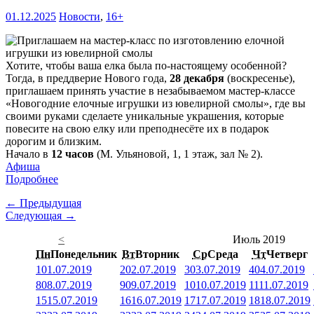
01.12.2025
Новости
,
16+
Хотите, чтобы ваша елка была по-настоящему особенной?
Тогда, в преддверие Нового года,
28 декабря
(воскресенье),
приглашаем принять участие в незабываемом мастер-классе
«Новогодние елочные игрушки из ювелирной смолы», где вы
своими руками сделаете уникальные украшения, которые
повесите на свою елку или преподнесёте их в подарок
дорогим и близким.
Начало в
12 часов
(М. Ульяновой, 1, 1 этаж, зал № 2).
Афиша
Подробнее
← Предыдущая
Следующая →
<
Июль 2019
Пн
Понедельник
Вт
Вторник
Ср
Среда
Чт
Четверг
1
01.07.2019
2
02.07.2019
3
03.07.2019
4
04.07.2019
8
08.07.2019
9
09.07.2019
10
10.07.2019
11
11.07.2019
15
15.07.2019
16
16.07.2019
17
17.07.2019
18
18.07.2019