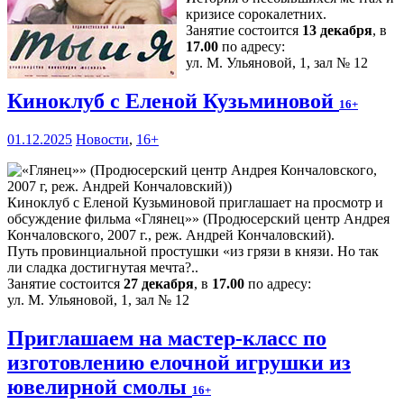
кризисе сорокалетних.
Занятие состоится
13 декабря
, в
17.00
по адресу:
ул. М. Ульяновой, 1, зал № 12
Киноклуб с Еленой Кузьминовой
16+
01.12.2025
Новости
,
16+
Киноклуб с Еленой Кузьминовой приглашает на просмотр и
обсуждение фильма «Глянец»» (Продюсерский центр Андрея
Кончаловского, 2007 г., реж. Андрей Кончаловский).
Путь провинциальной простушки «из грязи в князи. Но так
ли сладка достигнутая мечта?..
Занятие состоится
27 декабря
, в
17.00
по адресу:
ул. М. Ульяновой, 1, зал № 12
Приглашаем на мастер-класс по
изготовлению елочной игрушки из
ювелирной смолы
16+