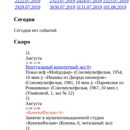
22
22.07.2019
23
23.07.2019
24
24.07.2019
25
25.07.2019
29
29.07.2019
30
30.07.2019
31
31.07.2019
1
01.08.2019
Сегодня
Сегодня нет событий
Скоро
11
Августа
11:30
-
12:30
Виртуальный концертный зал 0+
Показ м/ф «Мойдодыр» (Союзмультфильм, 1954,
16 мин.); «Ивашка из Дворца пионеров»
(Союзмультфильм, 1981, 10 мин.); «Паровозик из
Ромашкова» (Союзмультфильм, 1967, 10 мин.)
(Ульяновой, 1, зал № 12)
11
Августа
12:00
-
13:00
«КоневаФильм» 6+
Занятие в мультипликационной студии
«КоневаФильм» (Конева, 6, читальный зал)
11