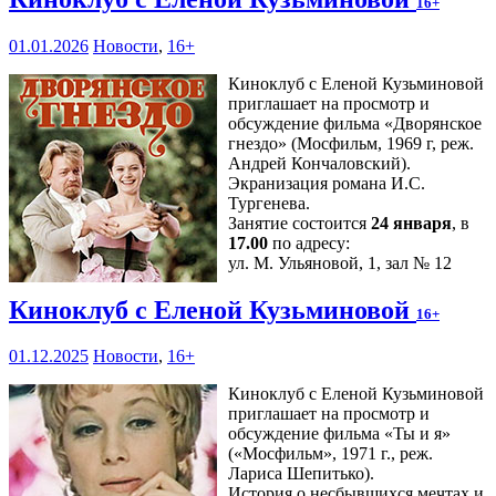
16+
01.01.2026
Новости
,
16+
Киноклуб с Еленой Кузьминовой
приглашает на просмотр и
обсуждение фильма «Дворянское
гнездо» (Мосфильм, 1969 г, реж.
Андрей Кончаловский).
Экранизация романа И.С.
Тургенева.
Занятие состоится
24 января
, в
17.00
по адресу:
ул. М. Ульяновой, 1, зал № 12
Киноклуб с Еленой Кузьминовой
16+
01.12.2025
Новости
,
16+
Киноклуб с Еленой Кузьминовой
приглашает на просмотр и
обсуждение фильма «Ты и я»
(«Мосфильм», 1971 г., реж.
Лариса Шепитько).
История о несбывшихся мечтах и