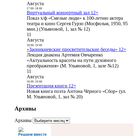
Августа
17:00
-
18:00
Виртуальный концертный зал 12+
Показ х/ф «Смелые люди» к 100-летию актера
театра и кино Сергея Гурзо (Мосфильм, 1950, 95
мин.) (Ульяновой, 1, зал № 12)
11
Августа
18:00
-
19:00
«Заоникиевские просветительские беседы» 12+
Лекция диакона Артемия Овчаренко
«Актуальность красоты на пути духовного
преображения» (М. Ульяновой, 1, зале №12)
11
Августа
18:00
-
19:00
Презентация книги 12+
Новая книга поэта Антона Чёрного «Сбор» (ул.
М. Ульяновой, 1, зал № 20)
Архивы
Архивы
Решаем вместе