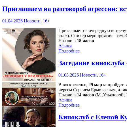
Приглашаем на разговороб агрессии: в
01.04.2026
Новости
,
16+
Приглашает на очередную встречу 
этаж). Спикер мероприятия – сем
Начало в
18 часов
.
Афиша
Подробнее
Заседание киноклуба 
01.03.2026
Новости
,
16+
В воскресенье,
29 марта
пройдет з
иереем Сергием Ермолаевым, а та
Начало в
14 часов
(М. Ульяновой, 1
Афиша
Подробнее
Киноклуб с Еленой К