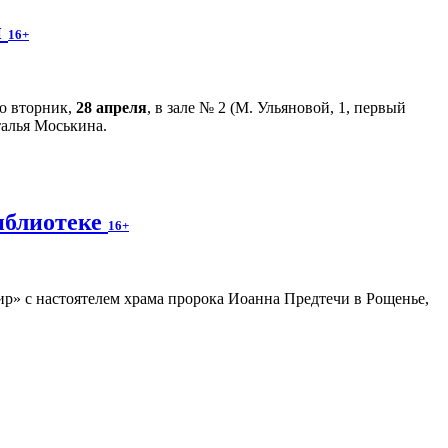
й
16+
во вторник,
28 апреля
, в зале № 2 (М. Ульяновой, 1, первый
талья Моськина.
иблиотеке
16+
р» с настоятелем храма пророка Иоанна Предтечи в Рощенье,