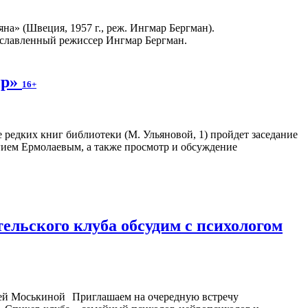
а» (Швеция, 1957 г., реж. Ингмар Бергман).
рославленный режиссер Ингмар Бергман.
ир»
16+
ле редких книг библиотеки (М. Ульяновой, 1) пройдет заседание
гием Ермолаевым, а также просмотр и обсуждение
ельского клуба обсудим с психологом
Приглашаем на очередную встречу