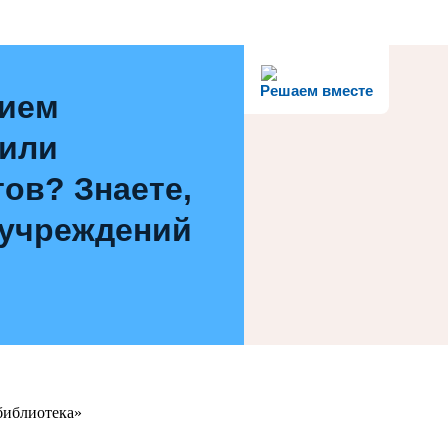
Решаем вместе
нием
 или
ов? Знаете,
 учреждений
библиотека»