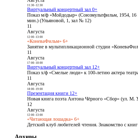
Августа
11:30
-
12:30
Виртуальный концертный зал 0+
Показ м/ф «Мойдодыр» (Союзмультфильм, 1954, 16 
мин.) (Ульяновой, 1, зал № 12)
11
Августа
12:00
-
13:00
«КоневаФильм» 6+
Занятие в мультипликационной студии «КоневаФиль
11
Августа
17:00
-
18:00
Виртуальный концертный зал 12+
Показ х/ф «Смелые люди» к 100-летию актера театра
11
Августа
18:00
-
19:00
Презентация книги 12+
Новая книга поэта Антона Чёрного «Сбор» (ул. М. У
12
Августа
12:00
-
13:00
«Читающая лошадка» 6+
Детский клуб любителей чтения. Знакомство с книг
Архивы