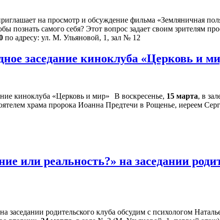
иглашает на просмотр и обсуждение фильма «Земляничная полян
обы познать самого себя? Этот вопрос задает своим зрителям п
0
по адресу: ул. М. Ульяновой, 1, зал № 12
дное заседание киноклуба «Церковь и м
В воскресенье,
15 марта
, в за
оятелем храма пророка Иоанна Предтечи в Рощенье, иереем Сер
ие или реальность?» на заседании родит