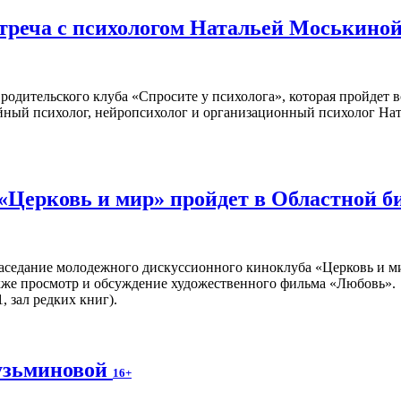
стреча с психологом Натальей Моськино
родительского клуба «Спросите у психолога», которая пройдет 
ейный психолог, нейропсихолог и организационный психолог На
«Церковь и мир» пройдет в Областной б
аседание молодежного дискуссионного киноклуба «Церковь и ми
кже просмотр и обсуждение художественного фильма «Любовь».
, зал редких книг).
узьминовой
16+