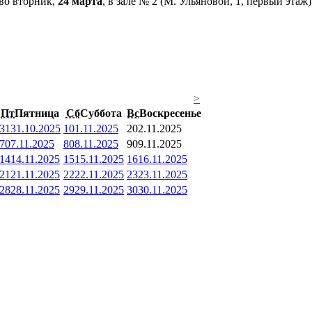
 во вторник,
24 марта
, в зале № 2 (М. Ульяновой, 1, первый эта
>
Пт
Пятница
Сб
Суббота
Вс
Воскресенье
31
31.10.2025
1
01.11.2025
2
02.11.2025
7
07.11.2025
8
08.11.2025
9
09.11.2025
14
14.11.2025
15
15.11.2025
16
16.11.2025
21
21.11.2025
22
22.11.2025
23
23.11.2025
28
28.11.2025
29
29.11.2025
30
30.11.2025