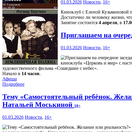
01.03.2026
Новости
,
16+
Киноклуб с Еленой Кузьминовой пр
Достаточно ли человеку жизни, чт
Занятие состоится
4 апреля
, в
17.0
Приглашаем на очере
01.03.2026
Новости
,
16+
киноклуба «Церковь и мир» с наст
художественного фильма «Сошедшие с небес».
Начало в
14 часов
.
Афиша
Подробнее
Тему «Самостоятельный ребёнок. Желан
Натальей Моськиной
16+
01.03.2026
Новости
,
16+