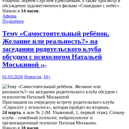
Рощенье, иереем Сергием Ермолаевым, а также просмотр и
обсуждение художественного фильма «Сошедшие с небес».
Начало в
14 часов
.
Афиша
Подробнее
Тему «Самостоятельный ребёнок.
Желание или реальность?» на
заседании родительского клуба
обсудим с психологом Натальей
Моськиной
16+
01.03.2026
Новости
,
16+
Приглашаем на очередную встречу родительского клуба
«Спросите у психолога», которая пройдет во вторник,
24 марта
, в зале № 2 (М. Ульяновой, 1, первый этаж). Спикер
клуба – семейный психолог, нейропсихолог и
организационный психолог Наталья Моськина.
Начало в
18 часов
.