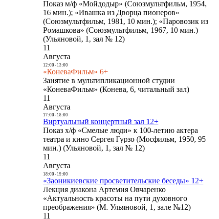
Показ м/ф «Мойдодыр» (Союзмультфильм, 1954,
16 мин.); «Ивашка из Дворца пионеров»
(Союзмультфильм, 1981, 10 мин.); «Паровозик из
Ромашкова» (Союзмультфильм, 1967, 10 мин.)
(Ульяновой, 1, зал № 12)
11
Августа
12:00
-
13:00
«КоневаФильм» 6+
Занятие в мультипликационной студии
«КоневаФильм» (Конева, 6, читальный зал)
11
Августа
17:00
-
18:00
Виртуальный концертный зал 12+
Показ х/ф «Смелые люди» к 100-летию актера
театра и кино Сергея Гурзо (Мосфильм, 1950, 95
мин.) (Ульяновой, 1, зал № 12)
11
Августа
18:00
-
19:00
«Заоникиевские просветительские беседы» 12+
Лекция диакона Артемия Овчаренко
«Актуальность красоты на пути духовного
преображения» (М. Ульяновой, 1, зале №12)
11