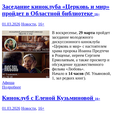
Заседание киноклуба «Церковь и мир»
пройдет в Областной библиотеке
16+
01.03.2026
Новости
,
16+
В воскресенье,
29 марта
пройдет
заседание молодежного
дискуссионного киноклуба
«Церковь и мир» с настоятелем
храма пророка Иоанна Предтечи
в Рощенье, иереем Сергием
Ермолаевым, а также просмотр и
обсуждение художественного
фильма «Любовь».
Начало в
14 часов
(М. Ульяновой,
1, зал редких книг).
Афиша
Подробнее
Киноклуб с Еленой Кузьминовой
16+
01.03.2026
Новости
,
16+