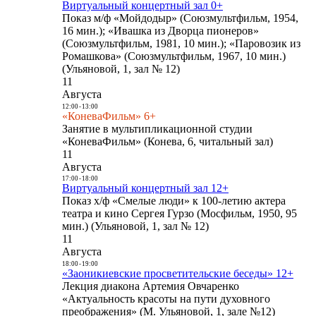
Виртуальный концертный зал 0+
Показ м/ф «Мойдодыр» (Союзмультфильм, 1954,
16 мин.); «Ивашка из Дворца пионеров»
(Союзмультфильм, 1981, 10 мин.); «Паровозик из
Ромашкова» (Союзмультфильм, 1967, 10 мин.)
(Ульяновой, 1, зал № 12)
11
Августа
12:00
-
13:00
«КоневаФильм» 6+
Занятие в мультипликационной студии
«КоневаФильм» (Конева, 6, читальный зал)
11
Августа
17:00
-
18:00
Виртуальный концертный зал 12+
Показ х/ф «Смелые люди» к 100-летию актера
театра и кино Сергея Гурзо (Мосфильм, 1950, 95
мин.) (Ульяновой, 1, зал № 12)
11
Августа
18:00
-
19:00
«Заоникиевские просветительские беседы» 12+
Лекция диакона Артемия Овчаренко
«Актуальность красоты на пути духовного
преображения» (М. Ульяновой, 1, зале №12)