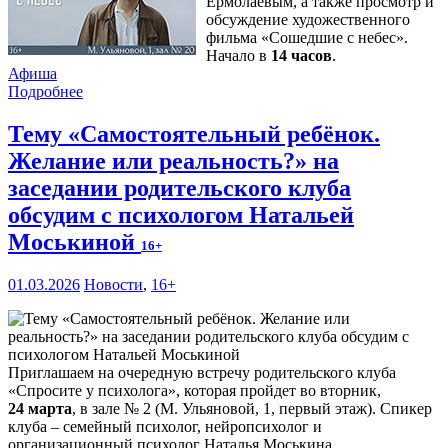
Ермолаевым, а также просмотр и
обсуждение художественного
фильма «Сошедшие с небес».
Начало в
14 часов
.
Афиша
Подробнее
Тему «Самостоятельный ребёнок.
Желание или реальность?» на
заседании родительского клуба
обсудим с психологом Натальей
Моськиной
16+
01.03.2026
Новости
,
16+
Приглашаем на очередную встречу родительского клуба
«Спросите у психолога», которая пройдет во вторник,
24 марта
, в зале № 2 (М. Ульяновой, 1, первый этаж). Спикер
клуба – семейный психолог, нейропсихолог и
организационный психолог Наталья Моськина.