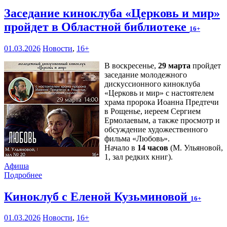
Заседание киноклуба «Церковь и мир»
пройдет в Областной библиотеке
16+
01.03.2026
Новости
,
16+
В воскресенье,
29 марта
пройдет
заседание молодежного
дискуссионного киноклуба
«Церковь и мир» с настоятелем
храма пророка Иоанна Предтечи
в Рощенье, иереем Сергием
Ермолаевым, а также просмотр и
обсуждение художественного
фильма «Любовь».
Начало в
14 часов
(М. Ульяновой,
1, зал редких книг).
Афиша
Подробнее
Киноклуб с Еленой Кузьминовой
16+
01.03.2026
Новости
,
16+