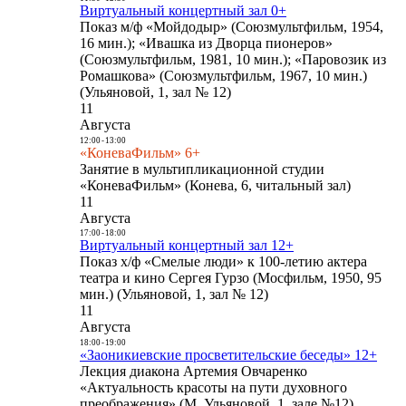
Виртуальный концертный зал 0+
Показ м/ф «Мойдодыр» (Союзмультфильм, 1954,
16 мин.); «Ивашка из Дворца пионеров»
(Союзмультфильм, 1981, 10 мин.); «Паровозик из
Ромашкова» (Союзмультфильм, 1967, 10 мин.)
(Ульяновой, 1, зал № 12)
11
Августа
12:00
-
13:00
«КоневаФильм» 6+
Занятие в мультипликационной студии
«КоневаФильм» (Конева, 6, читальный зал)
11
Августа
17:00
-
18:00
Виртуальный концертный зал 12+
Показ х/ф «Смелые люди» к 100-летию актера
театра и кино Сергея Гурзо (Мосфильм, 1950, 95
мин.) (Ульяновой, 1, зал № 12)
11
Августа
18:00
-
19:00
«Заоникиевские просветительские беседы» 12+
Лекция диакона Артемия Овчаренко
«Актуальность красоты на пути духовного
преображения» (М. Ульяновой, 1, зале №12)