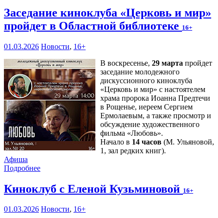
Заседание киноклуба «Церковь и мир»
пройдет в Областной библиотеке
16+
01.03.2026
Новости
,
16+
В воскресенье,
29 марта
пройдет
заседание молодежного
дискуссионного киноклуба
«Церковь и мир» с настоятелем
храма пророка Иоанна Предтечи
в Рощенье, иереем Сергием
Ермолаевым, а также просмотр и
обсуждение художественного
фильма «Любовь».
Начало в
14 часов
(М. Ульяновой,
1, зал редких книг).
Афиша
Подробнее
Киноклуб с Еленой Кузьминовой
16+
01.03.2026
Новости
,
16+