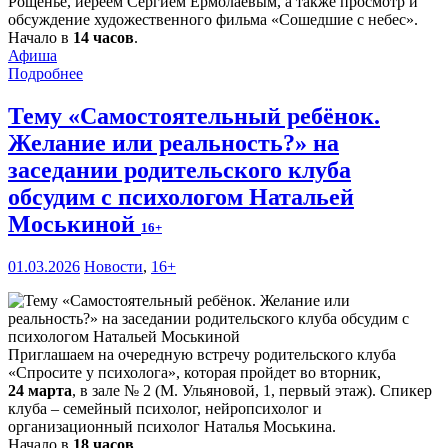
Рощенье, иереем Сергием Ермолаевым, а также просмотр и
обсуждение художественного фильма «Сошедшие с небес».
Начало в
14 часов
.
Афиша
Подробнее
Тему «Самостоятельный ребёнок.
Желание или реальность?» на
заседании родительского клуба
обсудим с психологом Натальей
Моськиной
16+
01.03.2026
Новости
,
16+
Приглашаем на очередную встречу родительского клуба
«Спросите у психолога», которая пройдет во вторник,
24 марта
, в зале № 2 (М. Ульяновой, 1, первый этаж). Спикер
клуба – семейный психолог, нейропсихолог и
организационный психолог Наталья Моськина.
Начало в
18 часов
.