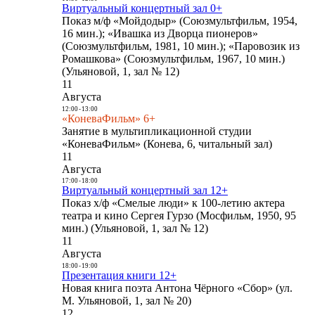
Виртуальный концертный зал 0+
Показ м/ф «Мойдодыр» (Союзмультфильм, 1954,
16 мин.); «Ивашка из Дворца пионеров»
(Союзмультфильм, 1981, 10 мин.); «Паровозик из
Ромашкова» (Союзмультфильм, 1967, 10 мин.)
(Ульяновой, 1, зал № 12)
11
Августа
12:00
-
13:00
«КоневаФильм» 6+
Занятие в мультипликационной студии
«КоневаФильм» (Конева, 6, читальный зал)
11
Августа
17:00
-
18:00
Виртуальный концертный зал 12+
Показ х/ф «Смелые люди» к 100-летию актера
театра и кино Сергея Гурзо (Мосфильм, 1950, 95
мин.) (Ульяновой, 1, зал № 12)
11
Августа
18:00
-
19:00
Презентация книги 12+
Новая книга поэта Антона Чёрного «Сбор» (ул.
М. Ульяновой, 1, зал № 20)
12