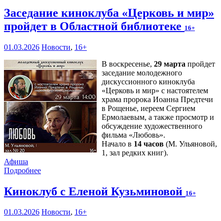
Заседание киноклуба «Церковь и мир»
пройдет в Областной библиотеке
16+
01.03.2026
Новости
,
16+
В воскресенье,
29 марта
пройдет
заседание молодежного
дискуссионного киноклуба
«Церковь и мир» с настоятелем
храма пророка Иоанна Предтечи
в Рощенье, иереем Сергием
Ермолаевым, а также просмотр и
обсуждение художественного
фильма «Любовь».
Начало в
14 часов
(М. Ульяновой,
1, зал редких книг).
Афиша
Подробнее
Киноклуб с Еленой Кузьминовой
16+
01.03.2026
Новости
,
16+