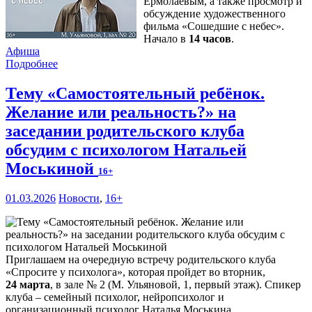
Ермолаевым, а также просмотр и
обсуждение художественного
фильма «Сошедшие с небес».
Начало в
14 часов
.
Афиша
Подробнее
Тему «Самостоятельный ребёнок.
Желание или реальность?» на
заседании родительского клуба
обсудим с психологом Натальей
Моськиной
16+
01.03.2026
Новости
,
16+
Приглашаем на очередную встречу родительского клуба
«Спросите у психолога», которая пройдет во вторник,
24 марта
, в зале № 2 (М. Ульяновой, 1, первый этаж). Спикер
клуба – семейный психолог, нейропсихолог и
организационный психолог Наталья Моськина.