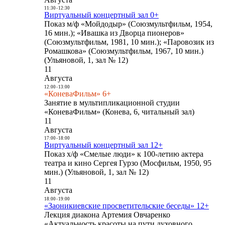
11:30
-
12:30
Виртуальный концертный зал 0+
Показ м/ф «Мойдодыр» (Союзмультфильм, 1954,
16 мин.); «Ивашка из Дворца пионеров»
(Союзмультфильм, 1981, 10 мин.); «Паровозик из
Ромашкова» (Союзмультфильм, 1967, 10 мин.)
(Ульяновой, 1, зал № 12)
11
Августа
12:00
-
13:00
«КоневаФильм» 6+
Занятие в мультипликационной студии
«КоневаФильм» (Конева, 6, читальный зал)
11
Августа
17:00
-
18:00
Виртуальный концертный зал 12+
Показ х/ф «Смелые люди» к 100-летию актера
театра и кино Сергея Гурзо (Мосфильм, 1950, 95
мин.) (Ульяновой, 1, зал № 12)
11
Августа
18:00
-
19:00
«Заоникиевские просветительские беседы» 12+
Лекция диакона Артемия Овчаренко
«Актуальность красоты на пути духовного