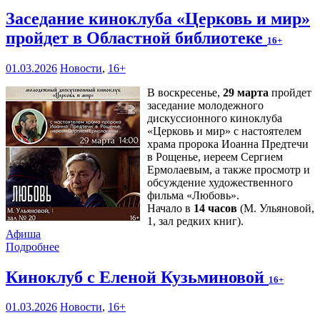
Заседание киноклуба «Церковь и мир»
пройдет в Областной библиотеке
16+
01.03.2026
Новости
,
16+
В воскресенье,
29 марта
пройдет
заседание молодежного
дискуссионного киноклуба
«Церковь и мир» с настоятелем
храма пророка Иоанна Предтечи
в Рощенье, иереем Сергием
Ермолаевым, а также просмотр и
обсуждение художественного
фильма «Любовь».
Начало в
14 часов
(М. Ульяновой,
1, зал редких книг).
Афиша
Подробнее
Киноклуб с Еленой Кузьминовой
16+
01.03.2026
Новости
,
16+