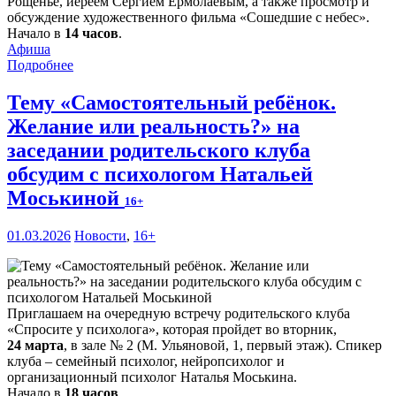
Рощенье, иереем Сергием Ермолаевым, а также просмотр и
обсуждение художественного фильма «Сошедшие с небес».
Начало в
14 часов
.
Афиша
Подробнее
Тему «Самостоятельный ребёнок.
Желание или реальность?» на
заседании родительского клуба
обсудим с психологом Натальей
Моськиной
16+
01.03.2026
Новости
,
16+
Приглашаем на очередную встречу родительского клуба
«Спросите у психолога», которая пройдет во вторник,
24 марта
, в зале № 2 (М. Ульяновой, 1, первый этаж). Спикер
клуба – семейный психолог, нейропсихолог и
организационный психолог Наталья Моськина.
Начало в
18 часов
.