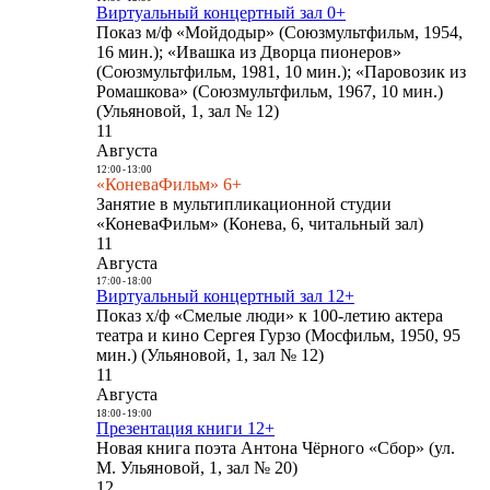
Виртуальный концертный зал 0+
Показ м/ф «Мойдодыр» (Союзмультфильм, 1954,
16 мин.); «Ивашка из Дворца пионеров»
(Союзмультфильм, 1981, 10 мин.); «Паровозик из
Ромашкова» (Союзмультфильм, 1967, 10 мин.)
(Ульяновой, 1, зал № 12)
11
Августа
12:00
-
13:00
«КоневаФильм» 6+
Занятие в мультипликационной студии
«КоневаФильм» (Конева, 6, читальный зал)
11
Августа
17:00
-
18:00
Виртуальный концертный зал 12+
Показ х/ф «Смелые люди» к 100-летию актера
театра и кино Сергея Гурзо (Мосфильм, 1950, 95
мин.) (Ульяновой, 1, зал № 12)
11
Августа
18:00
-
19:00
Презентация книги 12+
Новая книга поэта Антона Чёрного «Сбор» (ул.
М. Ульяновой, 1, зал № 20)
12