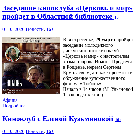
Заседание киноклуба «Церковь и мир»
пройдет в Областной библиотеке
16+
01.03.2026
Новости
,
16+
В воскресенье,
29 марта
пройдет
заседание молодежного
дискуссионного киноклуба
«Церковь и мир» с настоятелем
храма пророка Иоанна Предтечи
в Рощенье, иереем Сергием
Ермолаевым, а также просмотр и
обсуждение художественного
фильма «Любовь».
Начало в
14 часов
(М. Ульяновой,
1, зал редких книг).
Афиша
Подробнее
Киноклуб с Еленой Кузьминовой
16+
01.03.2026
Новости
,
16+