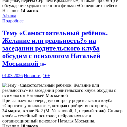
Рощенье, иереем Сергием Ермолаевым, а также просмотр и
обсуждение художественного фильма «Сошедшие с небес».
Начало в
14 часов
.
Афиша
Подробнее
Тему «Самостоятельный ребёнок.
Желание или реальность?» на
заседании родительского клуба
обсудим с психологом Натальей
Моськиной
16+
01.03.2026
Новости
,
16+
Приглашаем на очередную встречу родительского клуба
«Спросите у психолога», которая пройдет во вторник,
24 марта
, в зале № 2 (М. Ульяновой, 1, первый этаж). Спикер
клуба – семейный психолог, нейропсихолог и
организационный психолог Наталья Моськина.
Начало в
18 часов
.