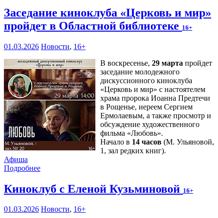
Заседание киноклуба «Церковь и мир»
пройдет в Областной библиотеке
16+
01.03.2026
Новости
,
16+
В воскресенье,
29 марта
пройдет
заседание молодежного
дискуссионного киноклуба
«Церковь и мир» с настоятелем
храма пророка Иоанна Предтечи
в Рощенье, иереем Сергием
Ермолаевым, а также просмотр и
обсуждение художественного
фильма «Любовь».
Начало в
14 часов
(М. Ульяновой,
1, зал редких книг).
Афиша
Подробнее
Киноклуб с Еленой Кузьминовой
16+
01.03.2026
Новости
,
16+