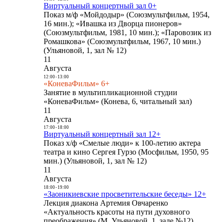
Виртуальный концертный зал 0+
Показ м/ф «Мойдодыр» (Союзмультфильм, 1954,
16 мин.); «Ивашка из Дворца пионеров»
(Союзмультфильм, 1981, 10 мин.); «Паровозик из
Ромашкова» (Союзмультфильм, 1967, 10 мин.)
(Ульяновой, 1, зал № 12)
11
Августа
12:00
-
13:00
«КоневаФильм» 6+
Занятие в мультипликационной студии
«КоневаФильм» (Конева, 6, читальный зал)
11
Августа
17:00
-
18:00
Виртуальный концертный зал 12+
Показ х/ф «Смелые люди» к 100-летию актера
театра и кино Сергея Гурзо (Мосфильм, 1950, 95
мин.) (Ульяновой, 1, зал № 12)
11
Августа
18:00
-
19:00
«Заоникиевские просветительские беседы» 12+
Лекция диакона Артемия Овчаренко
«Актуальность красоты на пути духовного
преображения» (М. Ульяновой, 1, зале №12)