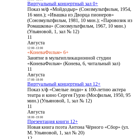
Виртуальный концертный зал 0+
Показ м/ф «Мойдодыр» (Союзмультфильм, 1954,
16 мин.); «Ивашка из Дворца пионеров»
(Союзмультфильм, 1981, 10 мин.); «Паровозик из
Ромашкова» (Союзмультфильм, 1967, 10 мин.)
(Ульяновой, 1, зал № 12)
11
Августа
12:00
-
13:00
«КоневаФильм» 6+
Занятие в мультипликационной студии
«КоневаФильм» (Конева, 6, читальный зал)
11
Августа
17:00
-
18:00
Виртуальный концертный зал 12+
Показ х/ф «Смелые люди» к 100-летию актера
театра и кино Сергея Гурзо (Мосфильм, 1950, 95
мин.) (Ульяновой, 1, зал № 12)
11
Августа
18:00
-
19:00
Презентация книги 12+
Новая книга поэта Антона Чёрного «Сбор» (ул.
М. Ульяновой, 1, зал № 20)
12