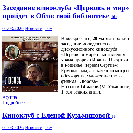
Заседание киноклуба «Церковь и мир»
пройдет в Областной библиотеке
16+
01.03.2026
Новости
,
16+
В воскресенье,
29 марта
пройдет
заседание молодежного
дискуссионного киноклуба
«Церковь и мир» с настоятелем
храма пророка Иоанна Предтечи
в Рощенье, иереем Сергием
Ермолаевым, а также просмотр и
обсуждение художественного
фильма «Любовь».
Начало в
14 часов
(М. Ульяновой,
1, зал редких книг).
Афиша
Подробнее
Киноклуб с Еленой Кузьминовой
16+
01.03.2026
Новости
,
16+