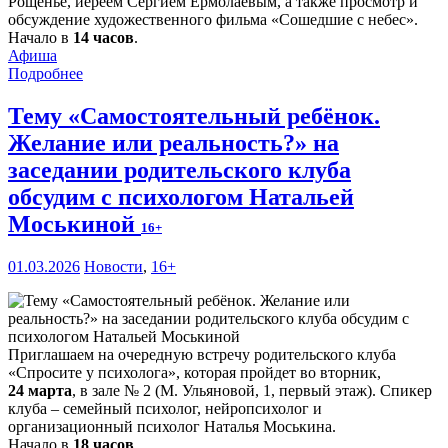
Рощенье, иереем Сергием Ермолаевым, а также просмотр и
обсуждение художественного фильма «Сошедшие с небес».
Начало в
14 часов
.
Афиша
Подробнее
Тему «Самостоятельный ребёнок.
Желание или реальность?» на
заседании родительского клуба
обсудим с психологом Натальей
Моськиной
16+
01.03.2026
Новости
,
16+
Приглашаем на очередную встречу родительского клуба
«Спросите у психолога», которая пройдет во вторник,
24 марта
, в зале № 2 (М. Ульяновой, 1, первый этаж). Спикер
клуба – семейный психолог, нейропсихолог и
организационный психолог Наталья Моськина.
Начало в
18 часов
.