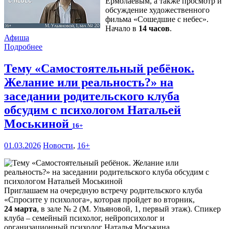
Ермолаевым, а также просмотр и
обсуждение художественного
фильма «Сошедшие с небес».
Начало в
14 часов
.
Афиша
Подробнее
Тему «Самостоятельный ребёнок.
Желание или реальность?» на
заседании родительского клуба
обсудим с психологом Натальей
Моськиной
16+
01.03.2026
Новости
,
16+
Приглашаем на очередную встречу родительского клуба
«Спросите у психолога», которая пройдет во вторник,
24 марта
, в зале № 2 (М. Ульяновой, 1, первый этаж). Спикер
клуба – семейный психолог, нейропсихолог и
организационный психолог Наталья Моськина.