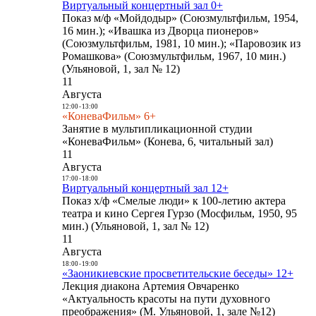
Виртуальный концертный зал 0+
Показ м/ф «Мойдодыр» (Союзмультфильм, 1954,
16 мин.); «Ивашка из Дворца пионеров»
(Союзмультфильм, 1981, 10 мин.); «Паровозик из
Ромашкова» (Союзмультфильм, 1967, 10 мин.)
(Ульяновой, 1, зал № 12)
11
Августа
12:00
-
13:00
«КоневаФильм» 6+
Занятие в мультипликационной студии
«КоневаФильм» (Конева, 6, читальный зал)
11
Августа
17:00
-
18:00
Виртуальный концертный зал 12+
Показ х/ф «Смелые люди» к 100-летию актера
театра и кино Сергея Гурзо (Мосфильм, 1950, 95
мин.) (Ульяновой, 1, зал № 12)
11
Августа
18:00
-
19:00
«Заоникиевские просветительские беседы» 12+
Лекция диакона Артемия Овчаренко
«Актуальность красоты на пути духовного
преображения» (М. Ульяновой, 1, зале №12)