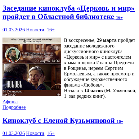
Заседание киноклуба «Церковь и мир»
пройдет в Областной библиотеке
16+
01.03.2026
Новости
,
16+
В воскресенье,
29 марта
пройдет
заседание молодежного
дискуссионного киноклуба
«Церковь и мир» с настоятелем
храма пророка Иоанна Предтечи
в Рощенье, иереем Сергием
Ермолаевым, а также просмотр и
обсуждение художественного
фильма «Любовь».
Начало в
14 часов
(М. Ульяновой,
1, зал редких книг).
Афиша
Подробнее
Киноклуб с Еленой Кузьминовой
16+
01.03.2026
Новости
,
16+