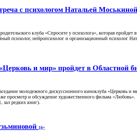
стреча с психологом Натальей Моськино
родительского клуба «Спросите у психолога», которая пройдет 
ейный психолог, нейропсихолог и организационный психолог На
«Церковь и мир» пройдет в Областной б
аседание молодежного дискуссионного киноклуба «Церковь и ми
кже просмотр и обсуждение художественного фильма «Любовь».
, зал редких книг).
узьминовой
16+