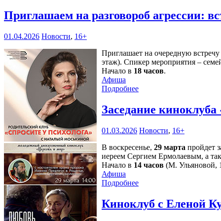
Приглашаем на разговороб агрессии: в
01.04.2026
Новости
,
16+
Приглашает на очередную встречу 
этаж). Спикер мероприятия – сем
Начало в
18 часов
.
Афиша
Подробнее
Заседание киноклуба 
01.03.2026
Новости
,
16+
В воскресенье,
29 марта
пройдет з
иереем Сергием Ермолаевым, а та
Начало в
14 часов
(М. Ульяновой, 1
Афиша
Подробнее
Киноклуб с Еленой К