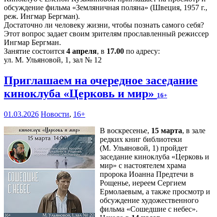
обсуждение фильма «Земляничная поляна» (Швеция, 1957 г.,
реж. Ингмар Бергман).
Достаточно ли человеку жизни, чтобы познать самого себя?
Этот вопрос задает своим зрителям прославленный режиссер
Ингмар Бергман.
Занятие состоится
4 апреля
, в
17.00
по адресу:
ул. М. Ульяновой, 1, зал № 12
Приглашаем на очередное заседание
киноклуба «Церковь и мир»
16+
01.03.2026
Новости
,
16+
В воскресенье,
15 марта
, в зале
редких книг библиотеки
(М. Ульяновой, 1) пройдет
заседание киноклуба «Церковь и
мир» с настоятелем храма
пророка Иоанна Предтечи в
Рощенье, иереем Сергием
Ермолаевым, а также просмотр и
обсуждение художественного
фильма «Сошедшие с небес».