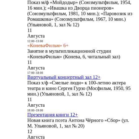
Показ м/ф «Мойдодыр» (Союзмультфильм, 1954,
16 мин.); «Ивашка из Дворца пионеров»
(Союзмультфильм, 1981, 10 мин.); «Паровозик из
Ромашкова» (Союзмультфильм, 1967, 10 мин.)
(Ульяновой, 1, зал № 12)
11
Августа
12:00
-
13:00
«КоневаФильм» 6+
Занятие в мультипликационной студии
«КоневаФильм» (Конева, 6, читальный зал)
11
Августа
17:00
-
18:00
Виртуальный концертный зал 12+
Показ х/ф «Смелые люди» к 100-летию актера
театра и кино Сергея Гурзо (Мосфильм, 1950, 95
мин.) (Ульяновой, 1, зал № 12)
11
Августа
18:00
-
19:00
Презентация книги 12+
Новая книга поэта Антона Чёрного «Сбор» (ул.
М. Ульяновой, 1, зал № 20)
12
Августа