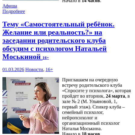
Начало в
14 часов
.
Афиша
Подробнее
Тему «Самостоятельный ребёнок.
Желание или реальность?» на
заседании родительского клуба
обсудим с психологом Натальей
Моськиной
16+
01.03.2026
Новости
,
16+
Приглашаем на очередную
встречу родительского клуба
«Спросите у психолога», которая
пройдет во вторник,
24 марта
, в
зале № 2 (М. Ульяновой, 1,
первый этаж). Спикер клуба –
семейный психолог,
нейропсихолог и
организационный психолог
Наталья Моськина.
Начало в
18 часов
.